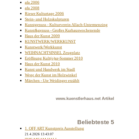
afa 2006
afa 2008
Rieser Kulturtage 2006
Stein- und Holzskulpturen
Kunstgenuss - Kulturverein Allach-Untermenzing
Kunst&genuss - Großes Kurhauswochenende
Haus der Kunst 2009
KUNSTWERK/WERKKUNST
Kunstwerk/Werkkunst
WEIHNACHTSINSEL Zeugplatz
Eröffnung Kult(o)ur-Sommer 2010
Haus der Kunst 2010
Kunst und Handwerk im Stadl
Wege der Kunst im Holzwinkel
Märchen - Ute Weidinger erzählt
www.kuenstlerhaus.net
Artikel
Beliebteste 5
1. OFF ART Kunstpreis Ausstellung
21.4.2026 13:43:07