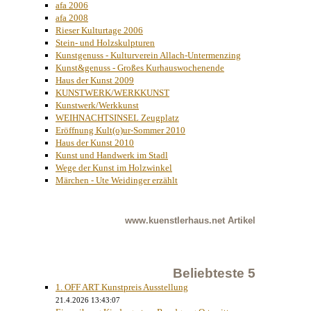
afa 2006
afa 2008
Rieser Kulturtage 2006
Stein- und Holzskulpturen
Kunstgenuss - Kulturverein Allach-Untermenzing
Kunst&genuss - Großes Kurhauswochenende
Haus der Kunst 2009
KUNSTWERK/WERKKUNST
Kunstwerk/Werkkunst
WEIHNACHTSINSEL Zeugplatz
Eröffnung Kult(o)ur-Sommer 2010
Haus der Kunst 2010
Kunst und Handwerk im Stadl
Wege der Kunst im Holzwinkel
Märchen - Ute Weidinger erzählt
www.kuenstlerhaus.net
Artikel
Beliebteste 5
1. OFF ART Kunstpreis Ausstellung
21.4.2026 13:43:07