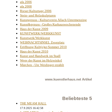
afa 2006
afa 2008
Rieser Kulturtage 2006
Stein- und Holzskulpturen
Kunstgenuss - Kulturverein Allach-Untermenzing
Kunst&genuss - Großes Kurhauswochenende
Haus der Kunst 2009
KUNSTWERK/WERKKUNST
Kunstwerk/Werkkunst
WEIHNACHTSINSEL Zeugplatz
Eröffnung Kult(o)ur-Sommer 2010
Haus der Kunst 2010
Kunst und Handwerk im Stadl
Wege der Kunst im Holzwinkel
Märchen - Ute Weidinger erzählt
www.kuenstlerhaus.net
Artikel
Beliebteste 5
THE MEAM HALL
17.9.2025 16:42:58