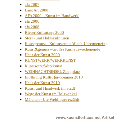
afa 2007
LandArt 2008
AFA 2009 - 'Kunst im Handwerk'
afa 2006
afa 2008
Rieser Kulturtage 2006
Stein- und Holzskulpturen
Kunstgenuss - Kulturverein Allach-Untermenzing
Kunst&genuss - Großes Kurhauswochenende
Haus der Kunst 2009
KUNSTWERK/WERKKUNST
Kunstwerk/Werkkunst
WEIHNACHTSINSEL Zeugplatz
Eröffnung Kult(o)ur-Sommer 2010
Haus der Kunst 2010
Kunst und Handwerk im Stadl
Wege der Kunst im Holzwinkel
Märchen - Ute Weidinger erzählt
www.kuenstlerhaus.net
Artikel