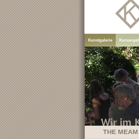
Kunstgalerie
Kursange
THE MEAM