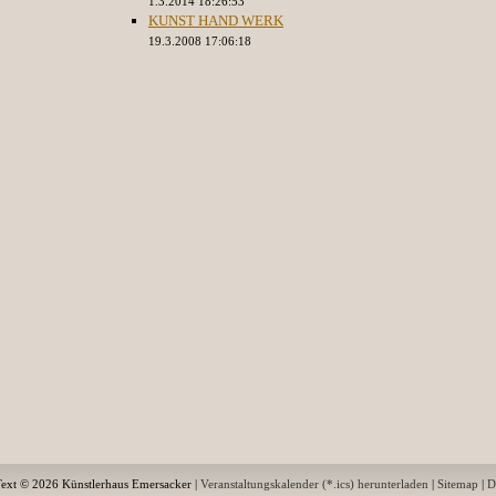
1.3.2014 18:26:53
KUNST HAND WERK
19.3.2008 17:06:18
Text © 2026 Künstlerhaus Emersacker |
Veranstaltungskalender (*.ics) herunterladen
|
Sitemap
|
D