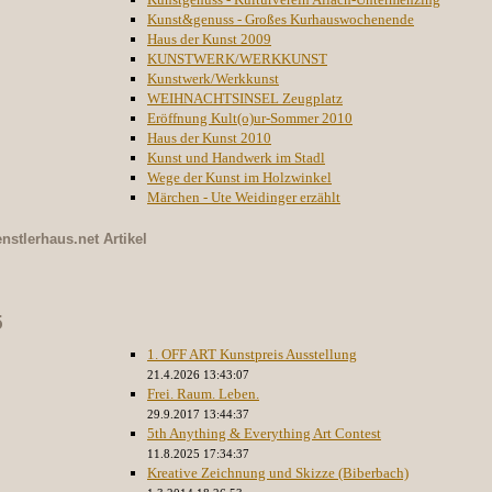
Kunst&genuss - Großes Kurhauswochenende
Haus der Kunst 2009
KUNSTWERK/WERKKUNST
Kunstwerk/Werkkunst
WEIHNACHTSINSEL Zeugplatz
Eröffnung Kult(o)ur-Sommer 2010
Haus der Kunst 2010
Kunst und Handwerk im Stadl
Wege der Kunst im Holzwinkel
Märchen - Ute Weidinger erzählt
nstlerhaus.net
Artikel
5
1. OFF ART Kunstpreis Ausstellung
21.4.2026 13:43:07
Frei. Raum. Leben.
29.9.2017 13:44:37
5th Anything & Everything Art Contest
11.8.2025 17:34:37
Kreative Zeichnung und Skizze (Biberbach)