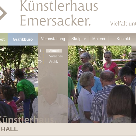
Veranstaltung
Skulptur
Malerei
Kontakt
bot
Grafikbüro
1
Aktuell
0
Vorschau
79
Archiv
 HALL