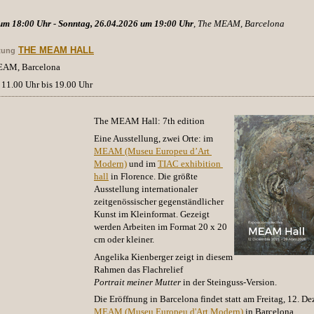
 um 18:00 Uhr - Sonntag, 26.04.2026 um 19:00 Uhr
, The MEAM, Barcelona
THE MEAM HALL
tung
MEAM, Barcelona
 11.00 Uhr bis 19.00 Uhr
The MEAM Hall: 7th edition
Eine Ausstellung, zwei Orte: im
MEAM (Museu Europeu d’Art 
Modern)
und im
TIAC exhibition 
hall
in Florence. Die größte
Ausstellung internationaler
zeitgenössischer gegenständlicher
Kunst
im Kleinformat. Gezeigt
werden Arbeiten im Format 20 x 20
cm oder kleiner.
Angelika Kienberger
zeigt in diesem
Rahmen das Flachrelief
Portrait meiner Mutter
in der Steinguss-Version.
Die Eröffnung in Barcelona findet statt am Freitag, 12. D
MEAM (Museu Europeu d'Art Modern)
in Barcelona.