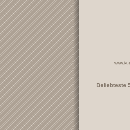
www.kue
Beliebteste 