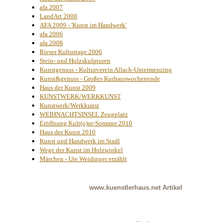
afa 2007
LandArt 2008
AFA 2009 - 'Kunst im Handwerk'
afa 2006
afa 2008
Rieser Kulturtage 2006
Stein- und Holzskulpturen
Kunstgenuss - Kulturverein Allach-Untermenzing
Kunst&genuss - Großes Kurhauswochenende
Haus der Kunst 2009
KUNSTWERK/WERKKUNST
Kunstwerk/Werkkunst
WEIHNACHTSINSEL Zeugplatz
Eröffnung Kult(o)ur-Sommer 2010
Haus der Kunst 2010
Kunst und Handwerk im Stadl
Wege der Kunst im Holzwinkel
Märchen - Ute Weidinger erzählt
www.kuenstlerhaus.net
Artikel