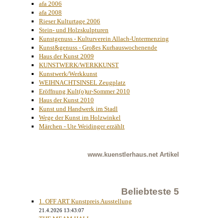
afa 2006
afa 2008
Rieser Kulturtage 2006
Stein- und Holzskulpturen
Kunstgenuss - Kulturverein Allach-Untermenzing
Kunst&genuss - Großes Kurhauswochenende
Haus der Kunst 2009
KUNSTWERK/WERKKUNST
Kunstwerk/Werkkunst
WEIHNACHTSINSEL Zeugplatz
Eröffnung Kult(o)ur-Sommer 2010
Haus der Kunst 2010
Kunst und Handwerk im Stadl
Wege der Kunst im Holzwinkel
Märchen - Ute Weidinger erzählt
www.kuenstlerhaus.net
Artikel
Beliebteste 5
1. OFF ART Kunstpreis Ausstellung
21.4.2026 13:43:07