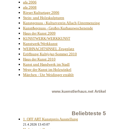
afa 2006
afa 2008
Rieser Kulturtage 2006
Stein- und Holzskulpturen
Kunstgenuss - Kulturverein Allach-Untermenzing
Kunst&genuss - Großes Kurhauswochenende
Haus der Kunst 2009
KUNSTWERK/WERKKUNST
Kunstwerk/Werkkunst
WEIHNACHTSINSEL Zeugplatz
Eröffnung Kult(o)ur-Sommer 2010
Haus der Kunst 2010
Kunst und Handwerk im Stadl
Wege der Kunst im Holzwinkel
Märchen - Ute Weidinger erzählt
www.kuenstlerhaus.net
Artikel
Beliebteste 5
1. OFF ART Kunstpreis Ausstellung
21.4.2026 13:43:07