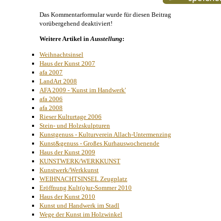
Das Kommentarformular wurde für diesen Beitrag
vorübergehend deaktiviert!
Weitere Artikel in
Ausstellung
:
Weihnachtsinsel
Haus der Kunst 2007
afa 2007
LandArt 2008
AFA 2009 - 'Kunst im Handwerk'
afa 2006
afa 2008
Rieser Kulturtage 2006
Stein- und Holzskulpturen
Kunstgenuss - Kulturverein Allach-Untermenzing
Kunst&genuss - Großes Kurhauswochenende
Haus der Kunst 2009
KUNSTWERK/WERKKUNST
Kunstwerk/Werkkunst
WEIHNACHTSINSEL Zeugplatz
Eröffnung Kult(o)ur-Sommer 2010
Haus der Kunst 2010
Kunst und Handwerk im Stadl
Wege der Kunst im Holzwinkel