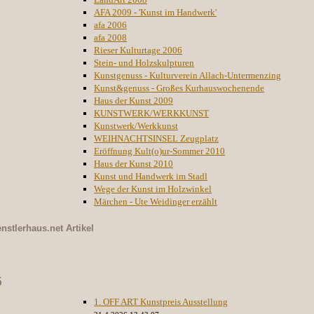
AFA 2009 - 'Kunst im Handwerk'
afa 2006
afa 2008
Rieser Kulturtage 2006
Stein- und Holzskulpturen
Kunstgenuss - Kulturverein Allach-Untermenzing
Kunst&genuss - Großes Kurhauswochenende
Haus der Kunst 2009
KUNSTWERK/WERKKUNST
Kunstwerk/Werkkunst
WEIHNACHTSINSEL Zeugplatz
Eröffnung Kult(o)ur-Sommer 2010
Haus der Kunst 2010
Kunst und Handwerk im Stadl
Wege der Kunst im Holzwinkel
Märchen - Ute Weidinger erzählt
nstlerhaus.net
Artikel
5
1. OFF ART Kunstpreis Ausstellung