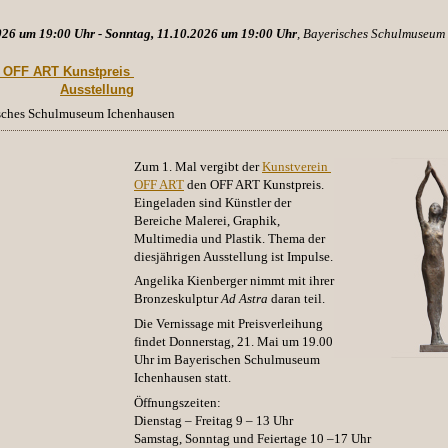
026 um 19:00 Uhr - Sonntag, 11.10.2026 um 19:00 Uhr
, Bayerisches Schulmuseum
. OFF ART Kunstpreis 
Ausstellung
isches Schulmuseum Ichenhausen
Zum 1. Mal vergibt der
Kunstverein 
OFF ART
den OFF ART Kunstpreis.
Eingeladen sind Künstler der
Bereiche
Malerei
, Graphik,
Multimedia und Plastik. Thema der
diesjährigen Ausstellung ist Impulse.
Angelika Kienberger
nimmt mit ihrer
Bronzeskulptur
Ad Astra
daran teil.
Die Vernissage mit Preisverleihung
findet Donnerstag, 21. Mai um 19.00
Uhr im Bayerischen Schulmuseum
Ichenhausen statt.
Öffnungszeiten:
Dienstag – Freitag 9 – 13 Uhr
Samstag, Sonntag und Feiertage 10 –17 Uhr