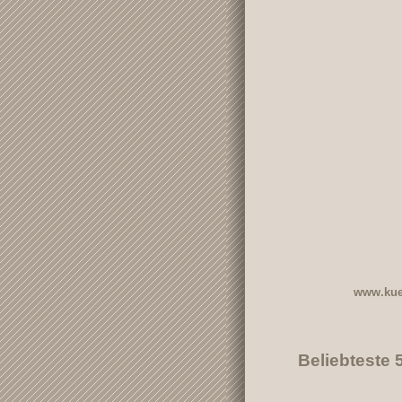
www.kue
Beliebteste 