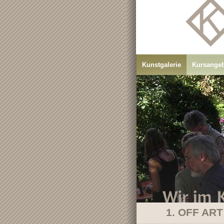
Kunstgalerie
Kursange
1. OFF ART