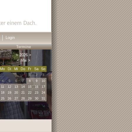
Login
Termine
<
2026
>
<
Mai
>
Mo
Di
Mi
Do
Fr
Sa
So
1
2
3
4
5
6
7
8
9
10
11
12
13
14
15
16
17
18
19
20
21
22
23
24
25
26
27
28
29
30
31