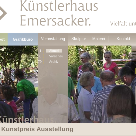
Veranstaltung
Skulptur
Malerei
Kontakt
bot
Grafikbüro
1
Aktuell
0
Vorschau
79
Archiv
 Kunstpreis Ausstellung