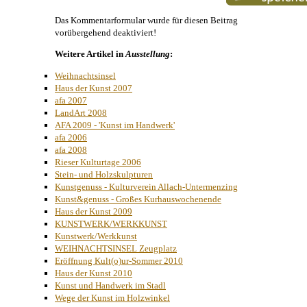
Das Kommentarformular wurde für diesen Beitrag
vorübergehend deaktiviert!
Weitere Artikel in
Ausstellung
:
Weihnachtsinsel
Haus der Kunst 2007
afa 2007
LandArt 2008
AFA 2009 - 'Kunst im Handwerk'
afa 2006
afa 2008
Rieser Kulturtage 2006
Stein- und Holzskulpturen
Kunstgenuss - Kulturverein Allach-Untermenzing
Kunst&genuss - Großes Kurhauswochenende
Haus der Kunst 2009
KUNSTWERK/WERKKUNST
Kunstwerk/Werkkunst
WEIHNACHTSINSEL Zeugplatz
Eröffnung Kult(o)ur-Sommer 2010
Haus der Kunst 2010
Kunst und Handwerk im Stadl
Wege der Kunst im Holzwinkel