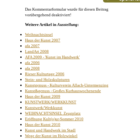
Das Kommentarformular wurde für diesen Beitrag
vorübergehend deaktiviert!
Weitere Artikel in
Ausstellung
:
Weihnachtsinsel
Haus der Kunst 2007
afa 2007
LandArt 2008
AFA 2009 - 'Kunst im Handwerk'
afa 2006
afa 2008
Rieser Kulturtage 2006
Stein- und Holzskulpturen
Kunstgenuss - Kulturverein Allach-Untermenzing
Kunst&genuss - Großes Kurhauswochenende
Haus der Kunst 2009
KUNSTWERK/WERKKUNST
Kunstwerk/Werkkunst
WEIHNACHTSINSEL Zeugplatz
Eröffnung Kult(o)ur-Sommer 2010
Haus der Kunst 2010
Kunst und Handwerk im Stadl
Wege der Kunst im Holzwinkel