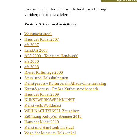
Das Kommentarformular wurde für diesen Beitrag
vorübergehend deaktiviert!
Weitere Artikel in
Ausstellung
:
Weihnachtsinsel
Haus der Kunst 2007
afa 2007
LandArt 2008
AFA 2009 - 'Kunst im Handwerk'
afa 2006
afa 2008
Rieser Kulturtage 2006
Stein- und Holzskulpturen
Kunstgenuss - Kulturverein Allach-Untermenzing
Kunst&genuss - Großes Kurhauswochenende
Haus der Kunst 2009
KUNSTWERK/WERKKUNST
Kunstwerk/Werkkunst
WEIHNACHTSINSEL Zeugplatz
Eröffnung Kult(o)ur-Sommer 2010
Haus der Kunst 2010
Kunst und Handwerk im Stadl
Wege der Kunst im Holzwinkel