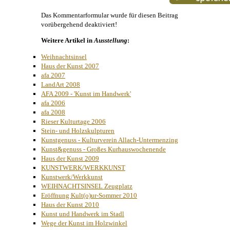
Das Kommentarformular wurde für diesen Beitrag
vorübergehend deaktiviert!
Weitere Artikel in
Ausstellung
:
Weihnachtsinsel
Haus der Kunst 2007
afa 2007
LandArt 2008
AFA 2009 - 'Kunst im Handwerk'
afa 2006
afa 2008
Rieser Kulturtage 2006
Stein- und Holzskulpturen
Kunstgenuss - Kulturverein Allach-Untermenzing
Kunst&genuss - Großes Kurhauswochenende
Haus der Kunst 2009
KUNSTWERK/WERKKUNST
Kunstwerk/Werkkunst
WEIHNACHTSINSEL Zeugplatz
Eröffnung Kult(o)ur-Sommer 2010
Haus der Kunst 2010
Kunst und Handwerk im Stadl
Wege der Kunst im Holzwinkel