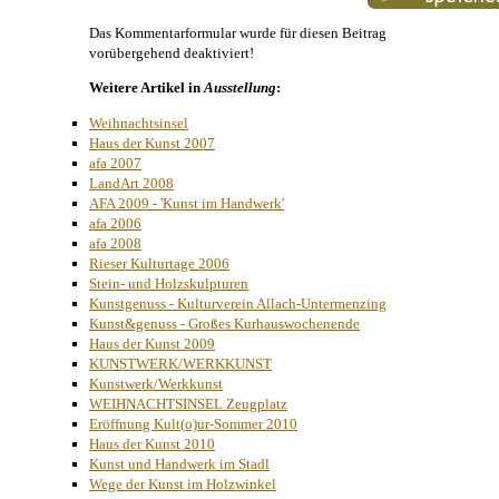
Das Kommentarformular wurde für diesen Beitrag
vorübergehend deaktiviert!
Weitere Artikel in
Ausstellung
:
Weihnachtsinsel
Haus der Kunst 2007
afa 2007
LandArt 2008
AFA 2009 - 'Kunst im Handwerk'
afa 2006
afa 2008
Rieser Kulturtage 2006
Stein- und Holzskulpturen
Kunstgenuss - Kulturverein Allach-Untermenzing
Kunst&genuss - Großes Kurhauswochenende
Haus der Kunst 2009
KUNSTWERK/WERKKUNST
Kunstwerk/Werkkunst
WEIHNACHTSINSEL Zeugplatz
Eröffnung Kult(o)ur-Sommer 2010
Haus der Kunst 2010
Kunst und Handwerk im Stadl
Wege der Kunst im Holzwinkel