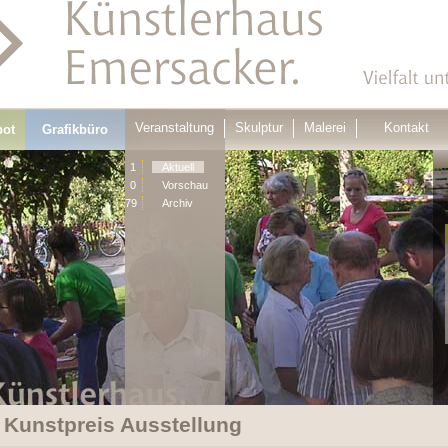
Veranstaltung
Skulptur
Malerei
Kontakt
bot
Grafikbüro
1
Aktuell
0
Vorschau
79
Archiv
 Kunstpreis Ausstellung