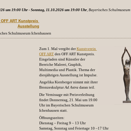
026 um 19:00 Uhr - Sonntag, 11.10.2026 um 19:00 Uhr
, Bayerisches Schulmuseum
. OFF ART Kunstpreis 
Ausstellung
isches Schulmuseum Ichenhausen
Zum 1. Mal vergibt der
Kunstverein 
OFF ART
den OFF ART Kunstpreis.
Eingeladen sind Künstler der
Bereiche
Malerei
, Graphik,
Multimedia und Plastik. Thema der
diesjährigen Ausstellung ist Impulse.
Angelika Kienberger
nimmt mit ihrer
Bronzeskulptur
Ad Astra
daran teil.
Die Vernissage mit Preisverleihung
findet Donnerstag, 21. Mai um 19.00
Uhr im Bayerischen Schulmuseum
Ichenhausen statt.
Öffnungszeiten:
Dienstag – Freitag 9 – 13 Uhr
Samstag, Sonntag und Feiertage 10 –17 Uhr