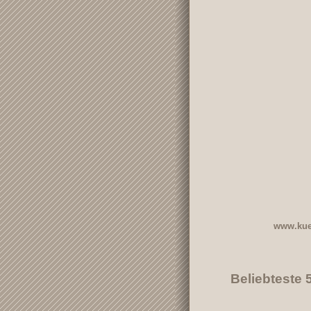
www.kue
Beliebteste 