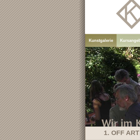
Kunstgalerie
Kursange
1. OFF ART