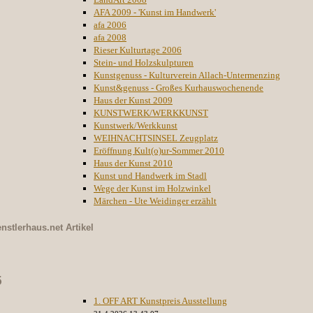
AFA 2009 - 'Kunst im Handwerk'
afa 2006
afa 2008
Rieser Kulturtage 2006
Stein- und Holzskulpturen
Kunstgenuss - Kulturverein Allach-Untermenzing
Kunst&genuss - Großes Kurhauswochenende
Haus der Kunst 2009
KUNSTWERK/WERKKUNST
Kunstwerk/Werkkunst
WEIHNACHTSINSEL Zeugplatz
Eröffnung Kult(o)ur-Sommer 2010
Haus der Kunst 2010
Kunst und Handwerk im Stadl
Wege der Kunst im Holzwinkel
Märchen - Ute Weidinger erzählt
nstlerhaus.net
Artikel
5
1. OFF ART Kunstpreis Ausstellung