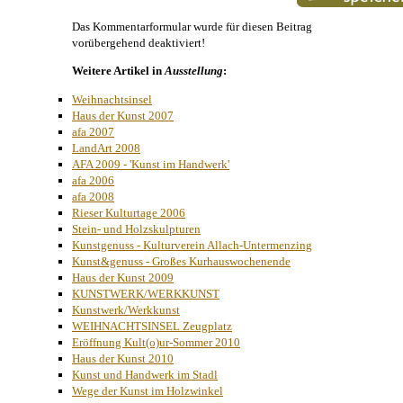
Das Kommentarformular wurde für diesen Beitrag
vorübergehend deaktiviert!
Weitere Artikel in
Ausstellung
:
Weihnachtsinsel
Haus der Kunst 2007
afa 2007
LandArt 2008
AFA 2009 - 'Kunst im Handwerk'
afa 2006
afa 2008
Rieser Kulturtage 2006
Stein- und Holzskulpturen
Kunstgenuss - Kulturverein Allach-Untermenzing
Kunst&genuss - Großes Kurhauswochenende
Haus der Kunst 2009
KUNSTWERK/WERKKUNST
Kunstwerk/Werkkunst
WEIHNACHTSINSEL Zeugplatz
Eröffnung Kult(o)ur-Sommer 2010
Haus der Kunst 2010
Kunst und Handwerk im Stadl
Wege der Kunst im Holzwinkel