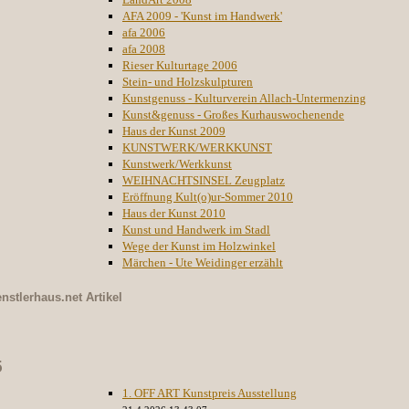
AFA 2009 - 'Kunst im Handwerk'
afa 2006
afa 2008
Rieser Kulturtage 2006
Stein- und Holzskulpturen
Kunstgenuss - Kulturverein Allach-Untermenzing
Kunst&genuss - Großes Kurhauswochenende
Haus der Kunst 2009
KUNSTWERK/WERKKUNST
Kunstwerk/Werkkunst
WEIHNACHTSINSEL Zeugplatz
Eröffnung Kult(o)ur-Sommer 2010
Haus der Kunst 2010
Kunst und Handwerk im Stadl
Wege der Kunst im Holzwinkel
Märchen - Ute Weidinger erzählt
nstlerhaus.net
Artikel
5
1. OFF ART Kunstpreis Ausstellung