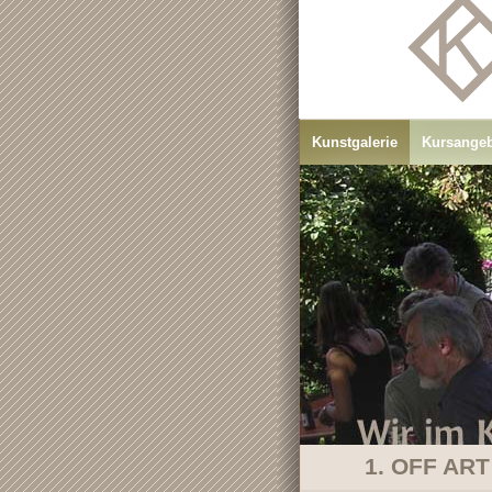
Kunstgalerie
Kursange
1. OFF ART