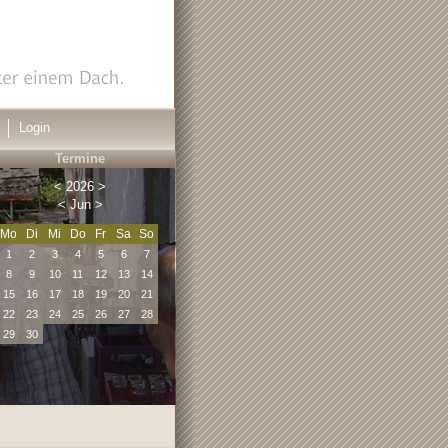
Login
Termine
<
2026
>
<
Jun
>
Mo
Di
Mi
Do
Fr
Sa
So
1
2
3
4
5
6
7
8
9
10
11
12
13
14
15
16
17
18
19
20
21
22
23
24
25
26
27
28
29
30