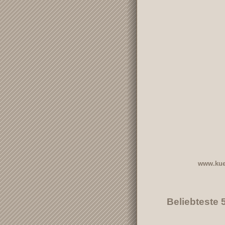
www.kue
Beliebteste 