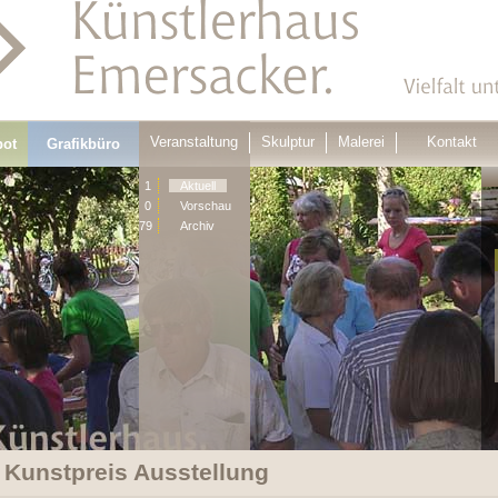
Veranstaltung
Skulptur
Malerei
Kontakt
bot
Grafikbüro
1
Aktuell
0
Vorschau
79
Archiv
 Kunstpreis Ausstellung