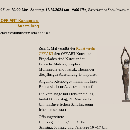
026 um 19:00 Uhr - Sonntag, 11.10.2026 um 19:00 Uhr
, Bayerisches Schulmuseum
. OFF ART Kunstpreis 
Ausstellung
isches Schulmuseum Ichenhausen
Zum 1. Mal vergibt der
Kunstverein 
OFF ART
den OFF ART Kunstpreis.
Eingeladen sind Künstler der
Bereiche
Malerei
, Graphik,
Multimedia und Plastik. Thema der
diesjährigen Ausstellung ist Impulse.
Angelika Kienberger
nimmt mit ihrer
Bronzeskulptur
Ad Astra
daran teil.
Die Vernissage mit Preisverleihung
findet Donnerstag, 21. Mai um 19.00
Uhr im Bayerischen Schulmuseum
Ichenhausen statt.
Öffnungszeiten:
Dienstag – Freitag 9 – 13 Uhr
Samstag, Sonntag und Feiertage 10 –17 Uhr