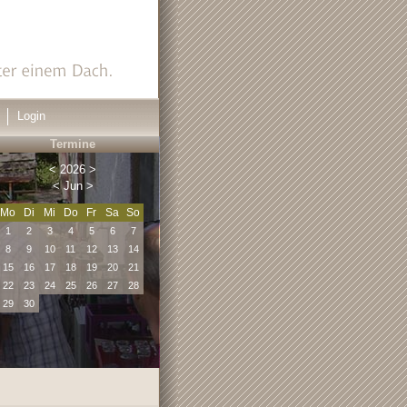
Login
Termine
<
2026
>
<
Jun
>
Mo
Di
Mi
Do
Fr
Sa
So
1
2
3
4
5
6
7
8
9
10
11
12
13
14
15
16
17
18
19
20
21
22
23
24
25
26
27
28
29
30