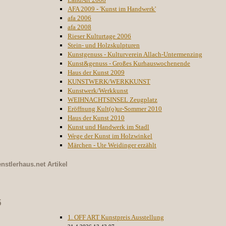
AFA 2009 - 'Kunst im Handwerk'
afa 2006
afa 2008
Rieser Kulturtage 2006
Stein- und Holzskulpturen
Kunstgenuss - Kulturverein Allach-Untermenzing
Kunst&genuss - Großes Kurhauswochenende
Haus der Kunst 2009
KUNSTWERK/WERKKUNST
Kunstwerk/Werkkunst
WEIHNACHTSINSEL Zeugplatz
Eröffnung Kult(o)ur-Sommer 2010
Haus der Kunst 2010
Kunst und Handwerk im Stadl
Wege der Kunst im Holzwinkel
Märchen - Ute Weidinger erzählt
nstlerhaus.net
Artikel
5
1. OFF ART Kunstpreis Ausstellung