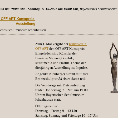
026 um 19:00 Uhr - Sonntag, 11.10.2026 um 19:00 Uhr
, Bayerisches Schulmuseum
. OFF ART Kunstpreis 
Ausstellung
isches Schulmuseum Ichenhausen
Zum 1. Mal vergibt der
Kunstverein 
OFF ART
den OFF ART Kunstpreis.
Eingeladen sind Künstler der
Bereiche
Malerei
, Graphik,
Multimedia und Plastik. Thema der
diesjährigen Ausstellung ist Impulse.
Angelika Kienberger
nimmt mit ihrer
Bronzeskulptur
Ad Astra
daran teil.
Die Vernissage mit Preisverleihung
findet Donnerstag, 21. Mai um 19.00
Uhr im Bayerischen Schulmuseum
Ichenhausen statt.
Öffnungszeiten:
Dienstag – Freitag 9 – 13 Uhr
Samstag, Sonntag und Feiertage 10 –17 Uhr