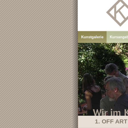
Kunstgalerie
Kursange
1. OFF ART