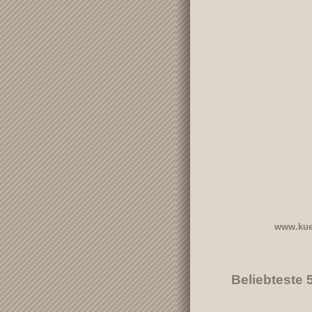
www.kue
Beliebteste 