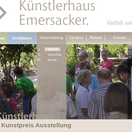
Veranstaltung
Skulptur
Malerei
Kontakt
bot
Grafikbüro
1
Aktuell
0
Vorschau
79
Archiv
 Kunstpreis Ausstellung