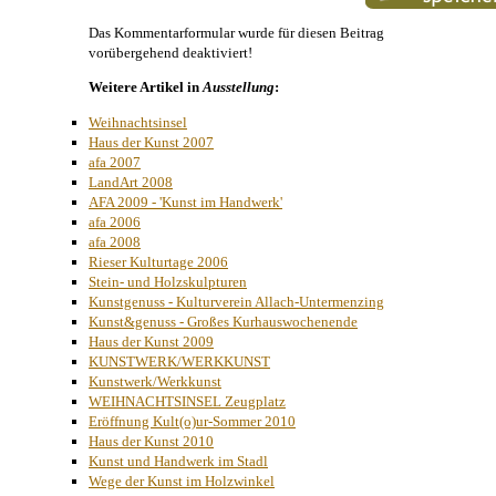
Das Kommentarformular wurde für diesen Beitrag
vorübergehend deaktiviert!
Weitere Artikel in
Ausstellung
:
Weihnachtsinsel
Haus der Kunst 2007
afa 2007
LandArt 2008
AFA 2009 - 'Kunst im Handwerk'
afa 2006
afa 2008
Rieser Kulturtage 2006
Stein- und Holzskulpturen
Kunstgenuss - Kulturverein Allach-Untermenzing
Kunst&genuss - Großes Kurhauswochenende
Haus der Kunst 2009
KUNSTWERK/WERKKUNST
Kunstwerk/Werkkunst
WEIHNACHTSINSEL Zeugplatz
Eröffnung Kult(o)ur-Sommer 2010
Haus der Kunst 2010
Kunst und Handwerk im Stadl
Wege der Kunst im Holzwinkel