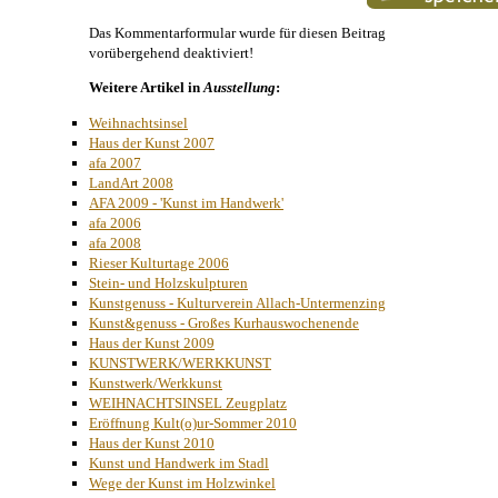
Das Kommentarformular wurde für diesen Beitrag
vorübergehend deaktiviert!
Weitere Artikel in
Ausstellung
:
Weihnachtsinsel
Haus der Kunst 2007
afa 2007
LandArt 2008
AFA 2009 - 'Kunst im Handwerk'
afa 2006
afa 2008
Rieser Kulturtage 2006
Stein- und Holzskulpturen
Kunstgenuss - Kulturverein Allach-Untermenzing
Kunst&genuss - Großes Kurhauswochenende
Haus der Kunst 2009
KUNSTWERK/WERKKUNST
Kunstwerk/Werkkunst
WEIHNACHTSINSEL Zeugplatz
Eröffnung Kult(o)ur-Sommer 2010
Haus der Kunst 2010
Kunst und Handwerk im Stadl
Wege der Kunst im Holzwinkel