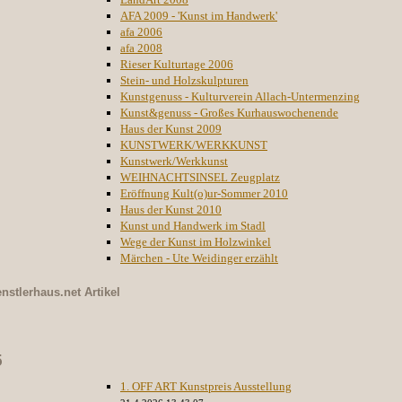
AFA 2009 - 'Kunst im Handwerk'
afa 2006
afa 2008
Rieser Kulturtage 2006
Stein- und Holzskulpturen
Kunstgenuss - Kulturverein Allach-Untermenzing
Kunst&genuss - Großes Kurhauswochenende
Haus der Kunst 2009
KUNSTWERK/WERKKUNST
Kunstwerk/Werkkunst
WEIHNACHTSINSEL Zeugplatz
Eröffnung Kult(o)ur-Sommer 2010
Haus der Kunst 2010
Kunst und Handwerk im Stadl
Wege der Kunst im Holzwinkel
Märchen - Ute Weidinger erzählt
nstlerhaus.net
Artikel
5
1. OFF ART Kunstpreis Ausstellung