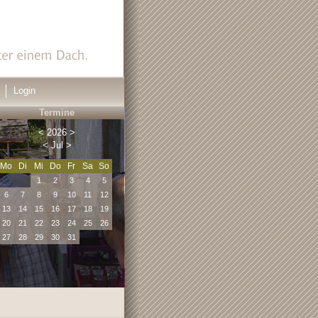
Login
Termine
<
2026
>
<
Jul
>
Mo
Di
Mi
Do
Fr
Sa
So
1
2
3
4
5
6
7
8
9
10
11
12
13
14
15
16
17
18
19
20
21
22
23
24
25
26
27
28
29
30
31