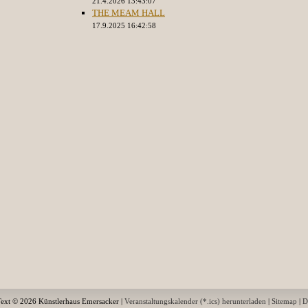
21.4.2026 13:43:07
THE MEAM HALL
17.9.2025 16:42:58
Text © 2026 Künstlerhaus Emersacker |
Veranstaltungskalender (*.ics) herunterladen
|
Sitemap
|
D