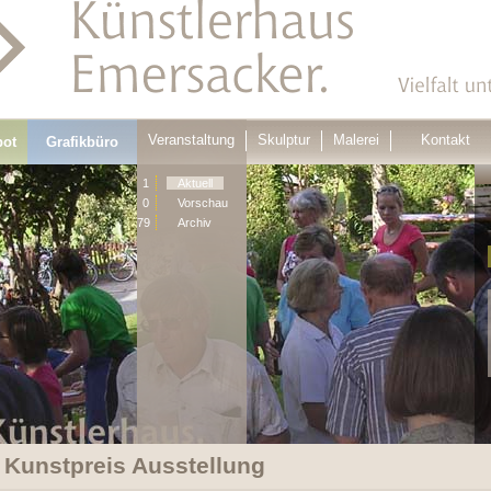
Veranstaltung
Skulptur
Malerei
Kontakt
bot
Grafikbüro
1
Aktuell
0
Vorschau
79
Archiv
 Kunstpreis Ausstellung