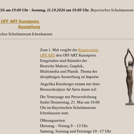
026 um 19:00 Uhr - Sonntag, 11.10.2026 um 19:00 Uhr
, Bayerisches Schulmuseum
. OFF ART Kunstpreis 
Ausstellung
isches Schulmuseum Ichenhausen
Zum 1. Mal vergibt der
Kunstverein 
OFF ART
den OFF ART Kunstpreis.
Eingeladen sind Künstler der
Bereiche
Malerei
, Graphik,
Multimedia und Plastik. Thema der
diesjährigen Ausstellung ist Impulse.
Angelika Kienberger
nimmt mit ihrer
Bronzeskulptur
Ad Astra
daran teil.
Die Vernissage mit Preisverleihung
findet Donnerstag, 21. Mai um 19.00
Uhr im Bayerischen Schulmuseum
Ichenhausen statt.
Öffnungszeiten:
Dienstag – Freitag 9 – 13 Uhr
Samstag, Sonntag und Feiertage 10 –17 Uhr