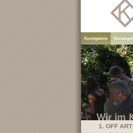
Kunstgalerie
Kursange
1. OFF ART