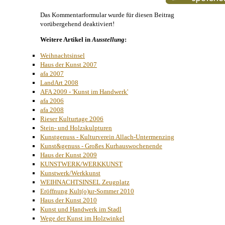
Das Kommentarformular wurde für diesen Beitrag
vorübergehend deaktiviert!
Weitere Artikel in
Ausstellung
:
Weihnachtsinsel
Haus der Kunst 2007
afa 2007
LandArt 2008
AFA 2009 - 'Kunst im Handwerk'
afa 2006
afa 2008
Rieser Kulturtage 2006
Stein- und Holzskulpturen
Kunstgenuss - Kulturverein Allach-Untermenzing
Kunst&genuss - Großes Kurhauswochenende
Haus der Kunst 2009
KUNSTWERK/WERKKUNST
Kunstwerk/Werkkunst
WEIHNACHTSINSEL Zeugplatz
Eröffnung Kult(o)ur-Sommer 2010
Haus der Kunst 2010
Kunst und Handwerk im Stadl
Wege der Kunst im Holzwinkel