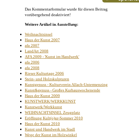
Das Kommentarformular wurde für diesen Beitrag
vorübergehend deaktiviert!
Weitere Artikel in
Ausstellung
:
Weihnachtsinsel
Haus der Kunst 2007
afa 2007
LandArt 2008
AFA 2009 - 'Kunst im Handwerk'
afa 2006
afa 2008
Rieser Kulturtage 2006
Stein- und Holzskulpturen
Kunstgenuss - Kulturverein Allach-Untermenzing
Kunst&genuss - Großes Kurhauswochenende
Haus der Kunst 2009
KUNSTWERK/WERKKUNST
Kunstwerk/Werkkunst
WEIHNACHTSINSEL Zeugplatz
Eröffnung Kult(o)ur-Sommer 2010
Haus der Kunst 2010
Kunst und Handwerk im Stadl
Wege der Kunst im Holzwinkel