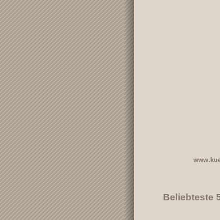
www.kue
Beliebteste 