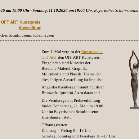
026 um 19:00 Uhr - Sonntag, 11.10.2026 um 19:00 Uhr
, Bayerisches Schulmuseum
. OFF ART Kunstpreis 
Ausstellung
isches Schulmuseum Ichenhausen
Zum 1. Mal vergibt der
Kunstverein 
OFF ART
den OFF ART Kunstpreis.
Eingeladen sind Künstler der
Bereiche
Malerei
, Graphik,
Multimedia und Plastik. Thema der
diesjährigen Ausstellung ist Impulse.
Angelika Kienberger
nimmt mit ihrer
Bronzeskulptur
Ad Astra
daran teil.
Die Vernissage mit Preisverleihung
findet Donnerstag, 21. Mai um 19.00
Uhr im Bayerischen Schulmuseum
Ichenhausen statt.
Öffnungszeiten:
Dienstag – Freitag 9 – 13 Uhr
Samstag, Sonntag und Feiertage 10 –17 Uhr