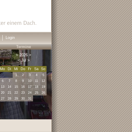
Login
Termine
<
2026
>
<
Jul
>
Mo
Di
Mi
Do
Fr
Sa
So
1
2
3
4
5
6
7
8
9
10
11
12
13
14
15
16
17
18
19
20
21
22
23
24
25
26
27
28
29
30
31