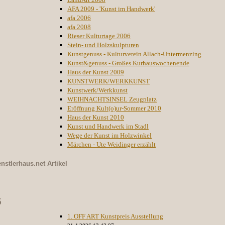
AFA 2009 - 'Kunst im Handwerk'
afa 2006
afa 2008
Rieser Kulturtage 2006
Stein- und Holzskulpturen
Kunstgenuss - Kulturverein Allach-Untermenzing
Kunst&genuss - Großes Kurhauswochenende
Haus der Kunst 2009
KUNSTWERK/WERKKUNST
Kunstwerk/Werkkunst
WEIHNACHTSINSEL Zeugplatz
Eröffnung Kult(o)ur-Sommer 2010
Haus der Kunst 2010
Kunst und Handwerk im Stadl
Wege der Kunst im Holzwinkel
Märchen - Ute Weidinger erzählt
nstlerhaus.net
Artikel
5
1. OFF ART Kunstpreis Ausstellung