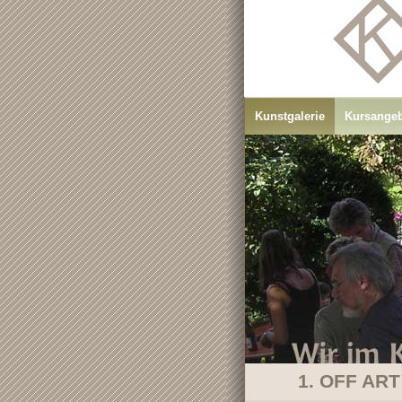
Kunstgalerie
Kursange
1. OFF ART