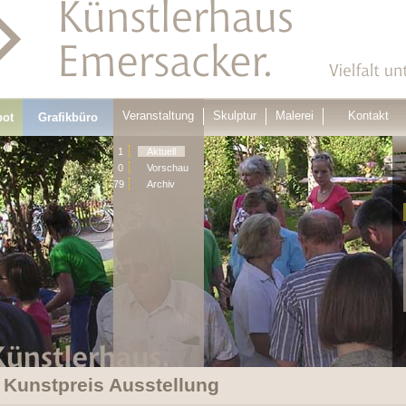
Veranstaltung
Skulptur
Malerei
Kontakt
bot
Grafikbüro
1
Aktuell
0
Vorschau
79
Archiv
 Kunstpreis Ausstellung