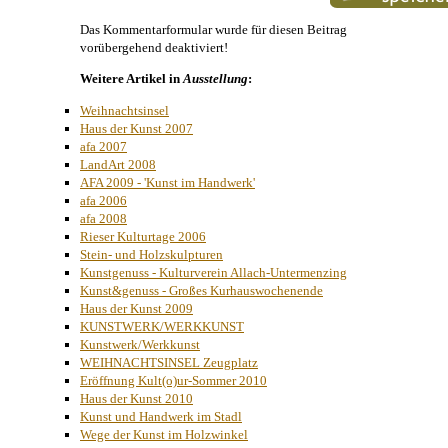
Das Kommentarformular wurde für diesen Beitrag
vorübergehend deaktiviert!
Weitere Artikel in
Ausstellung
:
Weihnachtsinsel
Haus der Kunst 2007
afa 2007
LandArt 2008
AFA 2009 - 'Kunst im Handwerk'
afa 2006
afa 2008
Rieser Kulturtage 2006
Stein- und Holzskulpturen
Kunstgenuss - Kulturverein Allach-Untermenzing
Kunst&genuss - Großes Kurhauswochenende
Haus der Kunst 2009
KUNSTWERK/WERKKUNST
Kunstwerk/Werkkunst
WEIHNACHTSINSEL Zeugplatz
Eröffnung Kult(o)ur-Sommer 2010
Haus der Kunst 2010
Kunst und Handwerk im Stadl
Wege der Kunst im Holzwinkel