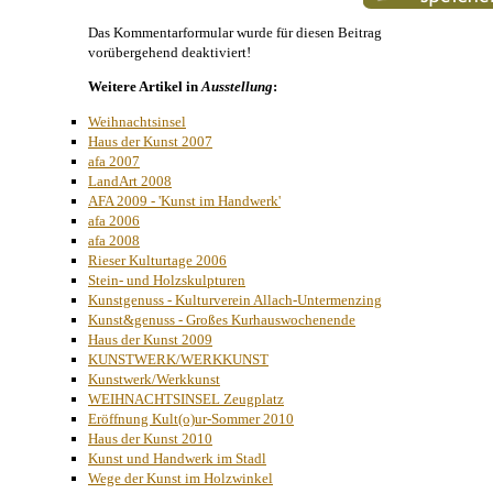
Das Kommentarformular wurde für diesen Beitrag
vorübergehend deaktiviert!
Weitere Artikel in
Ausstellung
:
Weihnachtsinsel
Haus der Kunst 2007
afa 2007
LandArt 2008
AFA 2009 - 'Kunst im Handwerk'
afa 2006
afa 2008
Rieser Kulturtage 2006
Stein- und Holzskulpturen
Kunstgenuss - Kulturverein Allach-Untermenzing
Kunst&genuss - Großes Kurhauswochenende
Haus der Kunst 2009
KUNSTWERK/WERKKUNST
Kunstwerk/Werkkunst
WEIHNACHTSINSEL Zeugplatz
Eröffnung Kult(o)ur-Sommer 2010
Haus der Kunst 2010
Kunst und Handwerk im Stadl
Wege der Kunst im Holzwinkel