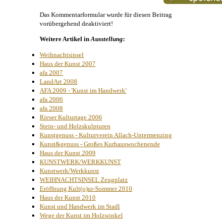
Das Kommentarformular wurde für diesen Beitrag
vorübergehend deaktiviert!
Weitere Artikel in
Ausstellung
:
Weihnachtsinsel
Haus der Kunst 2007
afa 2007
LandArt 2008
AFA 2009 - 'Kunst im Handwerk'
afa 2006
afa 2008
Rieser Kulturtage 2006
Stein- und Holzskulpturen
Kunstgenuss - Kulturverein Allach-Untermenzing
Kunst&genuss - Großes Kurhauswochenende
Haus der Kunst 2009
KUNSTWERK/WERKKUNST
Kunstwerk/Werkkunst
WEIHNACHTSINSEL Zeugplatz
Eröffnung Kult(o)ur-Sommer 2010
Haus der Kunst 2010
Kunst und Handwerk im Stadl
Wege der Kunst im Holzwinkel