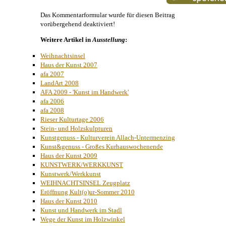
Das Kommentarformular wurde für diesen Beitrag
vorübergehend deaktiviert!
Weitere Artikel in
Ausstellung
:
Weihnachtsinsel
Haus der Kunst 2007
afa 2007
LandArt 2008
AFA 2009 - 'Kunst im Handwerk'
afa 2006
afa 2008
Rieser Kulturtage 2006
Stein- und Holzskulpturen
Kunstgenuss - Kulturverein Allach-Untermenzing
Kunst&genuss - Großes Kurhauswochenende
Haus der Kunst 2009
KUNSTWERK/WERKKUNST
Kunstwerk/Werkkunst
WEIHNACHTSINSEL Zeugplatz
Eröffnung Kult(o)ur-Sommer 2010
Haus der Kunst 2010
Kunst und Handwerk im Stadl
Wege der Kunst im Holzwinkel