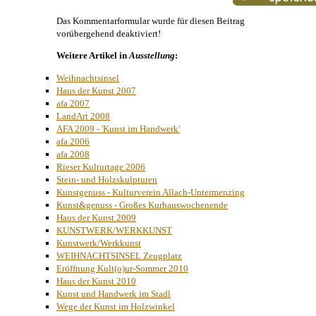
Das Kommentarformular wurde für diesen Beitrag
vorübergehend deaktiviert!
Weitere Artikel in
Ausstellung
:
Weihnachtsinsel
Haus der Kunst 2007
afa 2007
LandArt 2008
AFA 2009 - 'Kunst im Handwerk'
afa 2006
afa 2008
Rieser Kulturtage 2006
Stein- und Holzskulpturen
Kunstgenuss - Kulturverein Allach-Untermenzing
Kunst&genuss - Großes Kurhauswochenende
Haus der Kunst 2009
KUNSTWERK/WERKKUNST
Kunstwerk/Werkkunst
WEIHNACHTSINSEL Zeugplatz
Eröffnung Kult(o)ur-Sommer 2010
Haus der Kunst 2010
Kunst und Handwerk im Stadl
Wege der Kunst im Holzwinkel