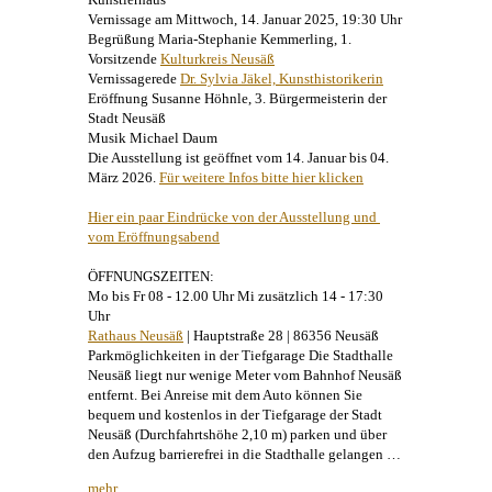
Vernissage am Mittwoch, 14. Januar 2025, 19:30 Uhr
Begrüßung Maria-Stephanie Kemmerling, 1.
Vorsitzende
Kulturkreis Neusäß
Vernissagerede
Dr. Sylvia Jäkel, Kunsthistorikerin
Eröffnung Susanne Höhnle, 3. Bürgermeisterin der
Stadt Neusäß
Musik
Michael Daum
Die Ausstellung ist geöffnet vom 14. Januar bis 04.
März 2026.
Für weitere Infos bitte hier klicken
Hier ein paar Eindrücke von der Ausstellung und 
vom Eröffnungsabend
ÖFFNUNGSZEITEN:
Mo bis Fr 08 - 12.00 Uhr Mi zusätzlich 14 - 17:30
Uhr
Rathaus Neusäß
| Hauptstraße 28 | 86356 Neusäß
Parkmöglichkeiten in der Tiefgarage Die Stadthalle
Neusäß liegt nur wenige Meter vom Bahnhof Neusäß
entfernt. Bei Anreise mit dem Auto können Sie
bequem und kostenlos in der Tiefgarage der Stadt
Neusäß (Durchfahrtshöhe 2,10 m) parken und über
den Aufzug barrierefrei in die Stadthalle gelangen …
mehr …