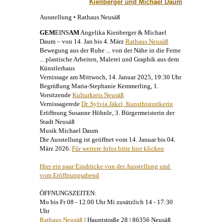
Kienberger und Michael Daum
Ausstellung • Rathaus Neusäß
GEM
EINS
AM
Angelika Kienberger
&
Michael
Daum
– von 14. Jan bis 4. März
Rathaus Neusäß
Bewegung aus der Ruhe ... von der Nähe in die Ferne
... plastische Arbeiten,
Malerei
und Graphik aus dem
Künstlerhaus
Vernissage am Mittwoch, 14. Januar 2025, 19:30 Uhr
Begrüßung Maria-Stephanie Kemmerling, 1.
Vorsitzende
Kulturkreis Neusäß
Vernissagerede
Dr. Sylvia Jäkel, Kunsthistorikerin
Eröffnung Susanne Höhnle, 3. Bürgermeisterin der
Stadt Neusäß
Musik
Michael Daum
Die Ausstellung ist geöffnet vom 14. Januar bis 04.
März 2026.
Für weitere Infos bitte hier klicken
Hier ein paar Eindrücke von der Ausstellung und 
vom Eröffnungsabend
ÖFFNUNGSZEITEN:
Mo bis Fr 08 - 12.00 Uhr Mi zusätzlich 14 - 17:30
Uhr
Rathaus Neusäß
| Hauptstraße 28 | 86356 Neusäß