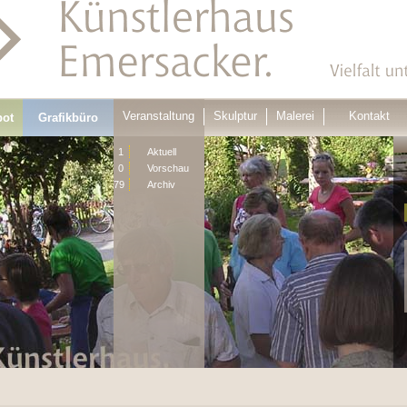
Veranstaltung
Skulptur
Malerei
Kontakt
bot
Grafikbüro
1
Aktuell
0
Vorschau
79
Archiv