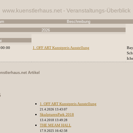
www.kuenstlerhaus.net - Veranstaltungs-Überblick
um
Beschreibung
2026
i
:00:00
1. OFF ART Kunstpreis Ausstellung
Bay
Sch
Ich
nstlerhaus.net
Artikel
5
1. OFF ART Kunstpreis Ausstellung
21.4.2026 13:43:07
SkulpturenPark 2018
13.4.2018 13:49:28
THE MEAM HALL
17.9.2025 16:42:58