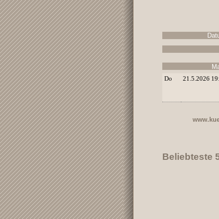
Dat
Ma
Do
21.5.2026 19
www.kue
Beliebteste 