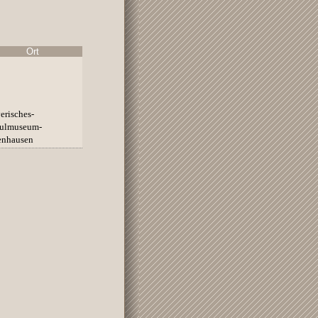
Ort
erisches-
ulmuseum-
enhausen