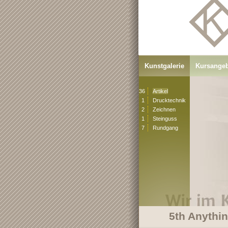
Kunstgalerie
Kursange
36
Artikel
1
Drucktechnik
2
Zeichnen
1
Steinguss
7
Rundgang
5th Anythin