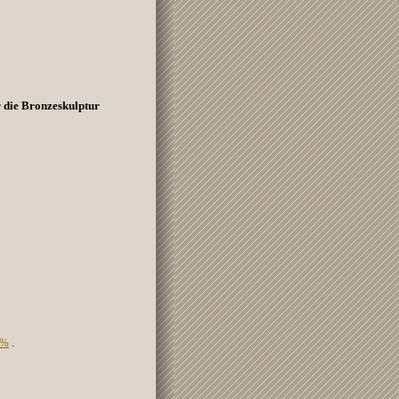
ür die Bronzeskulptur
4%
.