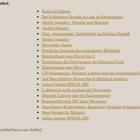
tikel
:
Kunst im Grünen
Der Kulturkreis Neusäß zu Gast im Künstlerhaus
Atelier Quindici: Venedig und Mailand
Atelier Quindici
Eine „gemeinsame“ Ausstellung im Rathaus Neusäß
Atelier Quindici
Drei starke Frauen
Feierliche Segnung der restaurierten Bildsäule
Künstlerhaus goes Movie the 2.
Einweihung der Pilgergruppe im Weisinger Forst
Künstlerhaus goes Movie
CD-Präsentation: Hörspiel 'Ludwig und der Zauberspiegel
Auf Hans Malzers Spuren durch Adelsried wandern
online Galerie SINGULART
L’abbraccio nella scultura del Novecento
Hörspiel 'Ludwig und der Zauberspiegel'
Kunstwettbewerb 900 Jahre Wertingen
Einweihung Kindergarten, Rundgang Ortsmitte Emersack
Neue Heimat für 'Balance'
online Galerie SINGULART
nstlerhaus.net
Artikel