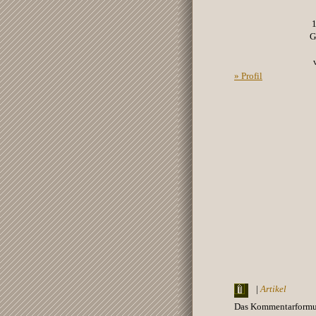
G
» Profil
|
Artikel
Das Kommentarformula