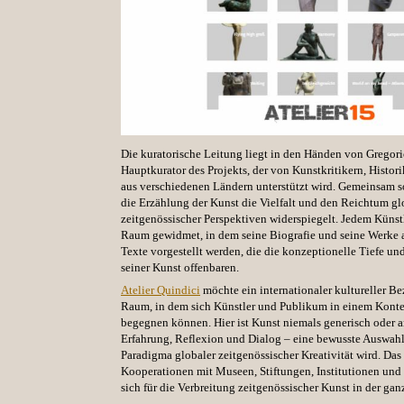
Die kuratorische Leitung liegt in den Händen von Gregor
Hauptkurator des Projekts, der von Kunstkritikern, Histor
aus verschiedenen Ländern unterstützt wird. Gemeinsam so
die Erzählung der
Kunst
die Vielfalt und den Reichtum gl
zeitgenössischer Perspektiven widerspiegelt. Jedem Künstl
Raum gewidmet, in dem seine Biografie und seine Werke a
Texte vorgestellt werden, die die konzeptionelle Tiefe un
seiner
Kunst
offenbaren.
Atelier Quindici
möchte ein internationaler kultureller Be
Raum, in dem sich Künstler und Publikum in einem Konte
begegnen können. Hier ist
Kunst
niemals generisch oder a
Erfahrung, Reflexion und Dialog – eine bewusste Auswahl
Paradigma globaler zeitgenössischer Kreativität wird. Das
Kooperationen mit Museen, Stiftungen, Institutionen und 
sich für die Verbreitung zeitgenössischer
Kunst
in der gan