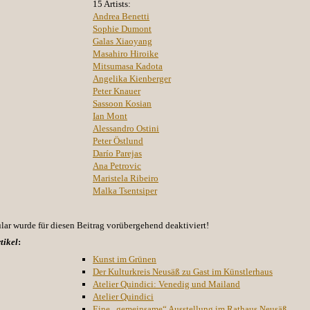
15 Artists:
Andrea Benetti
Sophie Dumont
Galas Xiaoyang
Masahiro Hiroike
Mitsumasa Kadota
Angelika Kienberger
Peter Knauer
Sassoon Kosian
Ian Mont
Alessandro Ostini
Peter Östlund
Darío Parejas
Ana Petrovic
Maristela Ribeiro
Malka Tsentsiper
r wurde für diesen Beitrag vorübergehend deaktiviert!
tikel
:
Kunst im Grünen
Der Kulturkreis Neusäß zu Gast im Künstlerhaus
Atelier Quindici: Venedig und Mailand
Atelier Quindici
Eine „gemeinsame“ Ausstellung im Rathaus Neusäß