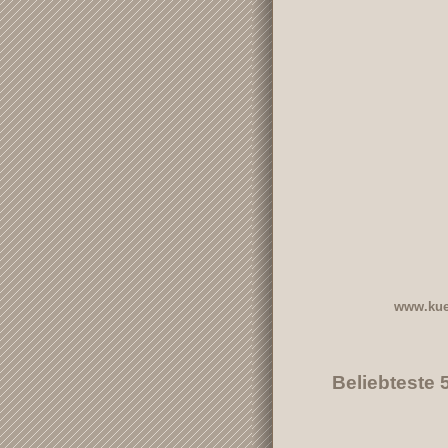
www.kue
Beliebteste 