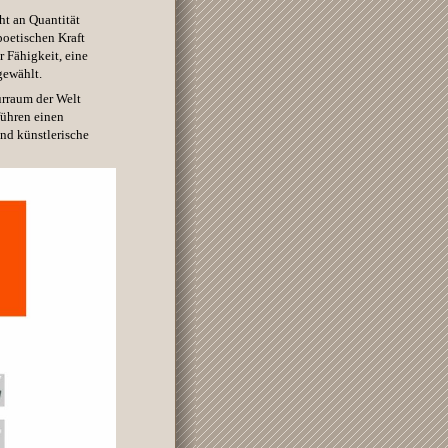
ht an Quantität
poetischen Kraft
r Fähigkeit, eine
gewählt.
urraum der Welt
führen einen
und künstlerische