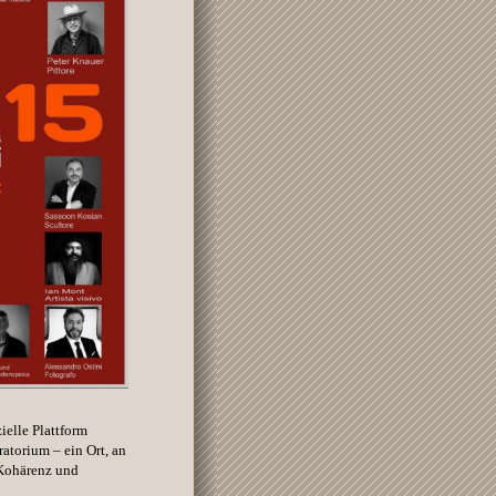
ielle Plattform
ratorium – ein Ort, an
 Kohärenz und