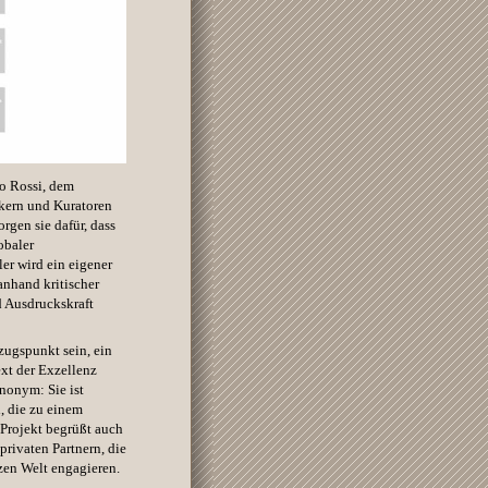
io Rossi, dem
ikern und Kuratoren
rgen sie dafür, dass
obaler
er wird ein eigener
nhand kritischer
d Ausdruckskraft
zugspunkt sein, ein
xt der Exzellenz
nonym: Sie ist
, die zu einem
 Projekt begrüßt auch
privaten Partnern, die
zen Welt engagieren.