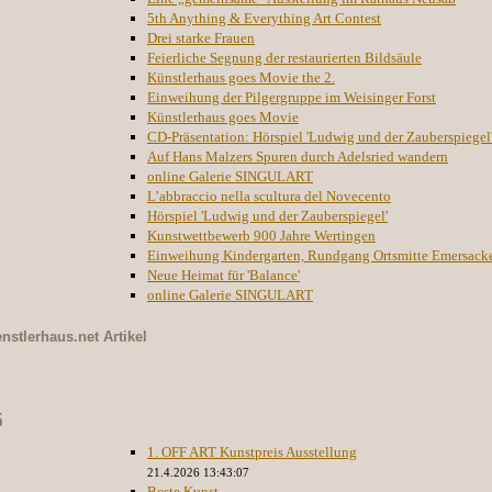
5th Anything & Everything Art Contest
Drei starke Frauen
Feierliche Segnung der restaurierten Bildsäule
Künstlerhaus goes Movie the 2.
Einweihung der Pilgergruppe im Weisinger Forst
Künstlerhaus goes Movie
CD-Präsentation: Hörspiel 'Ludwig und der Zauberspiegel
Auf Hans Malzers Spuren durch Adelsried wandern
online Galerie SINGULART
L’abbraccio nella scultura del Novecento
Hörspiel 'Ludwig und der Zauberspiegel'
Kunstwettbewerb 900 Jahre Wertingen
Einweihung Kindergarten, Rundgang Ortsmitte Emersack
Neue Heimat für 'Balance'
online Galerie SINGULART
nstlerhaus.net
Artikel
5
1. OFF ART Kunstpreis Ausstellung
21.4.2026 13:43:07
Beste Kunst