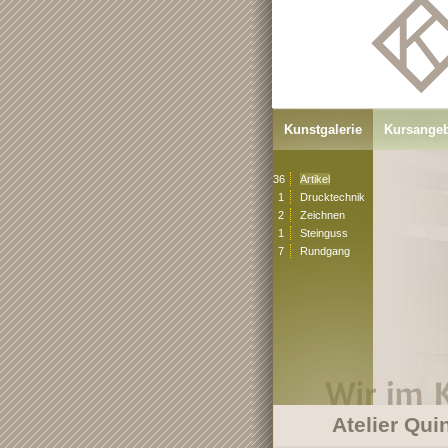
Kunstgalerie
Kursange
36
Artikel
1
Drucktechnik
2
Zeichnen
1
Steinguss
7
Rundgang
Atelier Qui