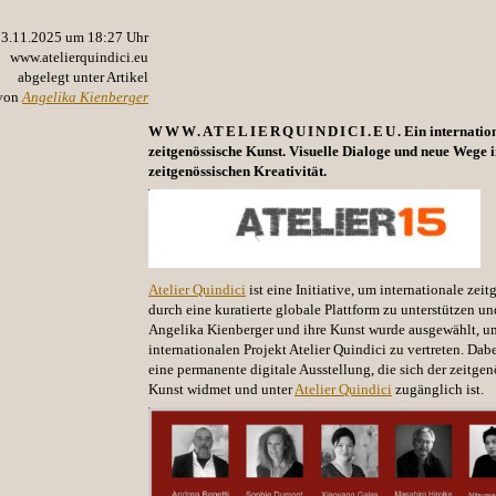
23.11.2025 um 18:27 Uhr
www.atelierquindici.eu
abgelegt unter Artikel
von
Angelika Kienberger
WWW.ATELIERQUINDICI.EU
. Ein internatio
zeitgenössische
Kunst
. Visuelle Dialoge und neue Wege i
zeitgenössischen Kreativität.
Atelier Quindici
ist eine Initiative, um internationale zei
durch eine kuratierte globale Plattform zu unterstützen un
Angelika Kienberger
und ihre
Kunst
wurde ausgewählt, u
internationalen Projekt Atelier Quindici zu vertreten. Dab
eine permanente digitale Ausstellung, die sich der zeitge
Kunst
widmet und unter
Atelier Quindici
zugänglich ist.