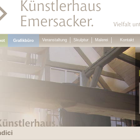
Veranstaltung
Skulptur
Malerei
Kontakt
bot
Grafikbüro
ndici