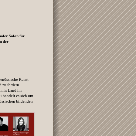
naler Salon für
n der
tgenössische
Kunst
d zu fördern.
m ihr Land im
ei handelt es sich um
nössischen bildenden