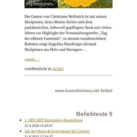
Der Garten von Christiane Hellmich ist mit seinen
Skulpturen, dem offenen Atelier und dem
parkähnlichen, liebevoll gepflegten Areal seit vielen
Jahren ein Highlight der Veranstaltungsreihe „Tag
der offenen Gartentür“, in diesem wunderschönen
Rahmen zeigt
Angelika Kienberger
diesmal
Skulpturen aus Holz und Steinguss …
»mehr …
veröffentlicht in
Artikel
www.kuenstlerhaus.net
Artikel
Beliebteste 5
1. OFF ART Kunstpreis Ausstellung
21.4.2026 13:43:07
5th Anything & Everything Art Contest
11.8.2025 17:34:37