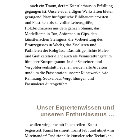
… noch ein Traum, der im
Künstlerhaus
in Erfüllung
gegangen ist. Unsere ebenerdigen Werkstätten bieten
genügend Platz für figürliche Bildhauereiarbeiten
und Plastiken bis zu voller Lebensgröße,
Holzbildhauerei aus dem ganzen Stamm, das
Modellieren in Ton, Abformen in Gips, den
künstlerischen Steinguss, die Vorbereitung des
Bronzegusses in Wachs, das Ziselieren und
Patinieren der Rohgüsse. Das luftige, lichte Maler-
und Grafikatelier dient auch als Veranstaltungsraum
für unser Kursprogramm. In der Schreiner- und
Vergolderwerkstatt nebenan werden alle Arbeiten
rund um die Präsentation unserer Kunstwerke, wie
Rahmung, Sockelbau, Vergoldungen und
Fassmalerei durchgeführt.
Unser Expertenwissen und
unseren Enthusiasmus …
… wollen wir gerne mit Ihnen teilen!
Kunst
begeistert,
Kunst
fasziniert,
Kunst
lebt und atmet - im
Miteinander! Traditionelle künstlerische Techniken,