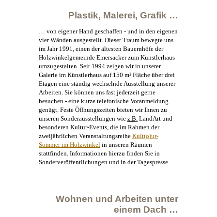
Plastik,
Malerei
, Grafik …
… von eigener Hand geschaffen - und in den eigenen
vier Wänden ausgestellt. Dieser Traum bewegte uns
im Jahr 1991, einen der ältesten Bauernhöfe der
Holzwinkelgemeinde Emersacker zum
Künstlerhaus
umzugestalten. Seit 1994 zeigen wir in unserer
Galerie im
Künstlerhaus
auf 150 m² Fläche über drei
Etagen eine ständig wechselnde Ausstellung unserer
Arbeiten. Sie können uns fast jederzeit gerne
besuchen - eine kurze telefonische Voranmeldung
genügt. Feste Öffnungszeiten bieten wir Ihnen zu
unseren Sonderausstellungen wie
z.B.
LandArt und
besonderen Kultur-Events, die im Rahmen der
zweijährlichen Veranstaltungsreihe
Kult(o)ur-
Sommer im Holzwinkel
in unseren Räumen
stattfinden. Informationen hierzu finden Sie in
Sonderveröffentlichungen und in der Tagespresse.
Wohnen und Arbeiten unter
einem Dach …