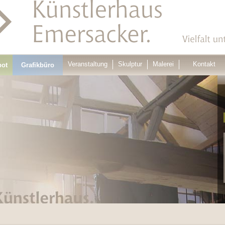
Veranstaltung
Skulptur
Malerei
Kontakt
bot
Grafikbüro