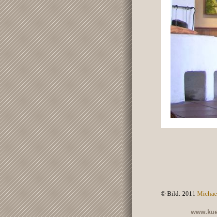
© Bild: 2011
Michae
www.kue