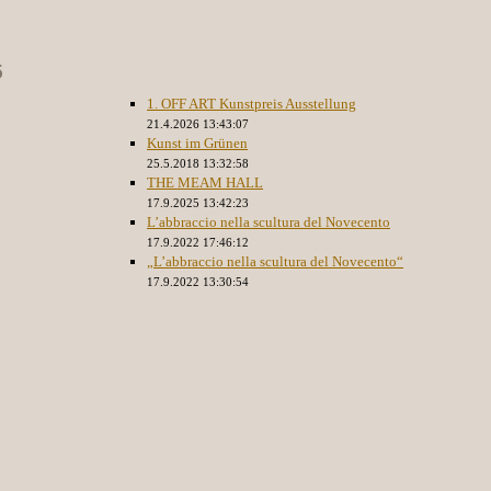
5
1. OFF ART Kunstpreis Ausstellung
21.4.2026 13:43:07
Kunst im Grünen
25.5.2018 13:32:58
THE MEAM HALL
17.9.2025 13:42:23
L’abbraccio nella scultura del Novecento
17.9.2022 17:46:12
„L’abbraccio nella scultura del Novecento“
17.9.2022 13:30:54