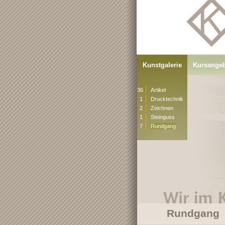
Kunstgalerie
Kursange
36
Artikel
1
Drucktechnik
2
Zeichnen
1
Steinguss
7
Rundgang
Rundgang