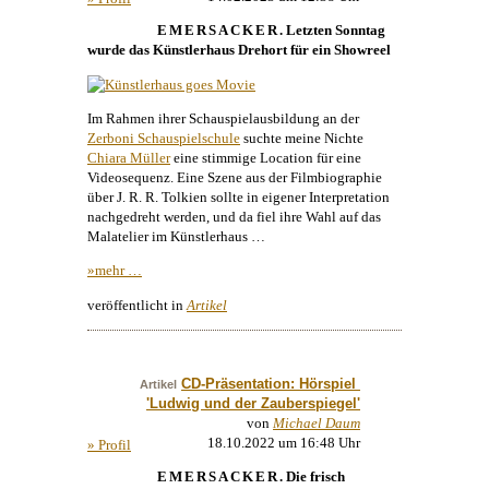
EMERSACKER
. Letzten Sonntag
wurde das
Künstlerhaus
Drehort für ein Showreel
Im Rahmen ihrer Schauspielausbildung an der
Zerboni Schauspielschule
suchte meine Nichte
Chiara Müller
eine stimmige Location für eine
Videosequenz. Eine Szene aus der Filmbiographie
über J. R. R. Tolkien sollte in eigener Interpretation
nachgedreht werden, und da fiel ihre Wahl auf das
Malatelier im
Künstlerhaus
…
»mehr …
veröffentlicht in
Artikel
CD-Präsentation: Hörspiel 
Artikel
'Ludwig und der Zauberspiegel'
von
Michael Daum
18.10.2022 um 16:48 Uhr
» Profil
EMERSACKER
. Die frisch