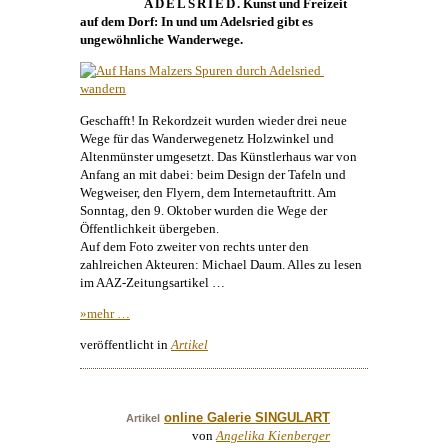
ADELSRIED
.
Kunst
und Freizeit
auf dem Dorf: In und um Adelsried gibt es
ungewöhnliche Wanderwege.
Geschafft! In Rekordzeit wurden wieder drei neue
Wege für das Wanderwegenetz Holzwinkel und
Altenmünster umgesetzt. Das
Künstlerhaus
war von
Anfang an mit dabei: beim
Design
der Tafeln und
Wegweiser, den Flyern, dem Internetauftritt. Am
Sonntag, den 9. Oktober wurden die Wege der
Öffentlichkeit übergeben.
Auf dem Foto zweiter von rechts unter den
zahlreichen Akteuren:
Michael Daum
. Alles zu lesen
im AAZ-Zeitungsartikel …
»mehr …
veröffentlicht in
Artikel
online Galerie SINGULART
Artikel
von
Angelika Kienberger