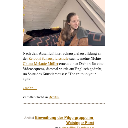
Nach dem Abschluß ihrer Schauspielausbildung an
der
Zerboni Schauspielschule
suchte meine Nichte
Chiara Melanie Müller
erneut einen Drehort für eine
Videosequenz, diesmal wurde auf Englisch gedreht,
im Spitz des Künstlerhauses: "The truth in your
eyes" …
»mehr …
veröffentlicht in
Artikel
Einweihung der Pilgergruppe im 
Artikel
Weisinger Forst
von
Angelika Kienberger