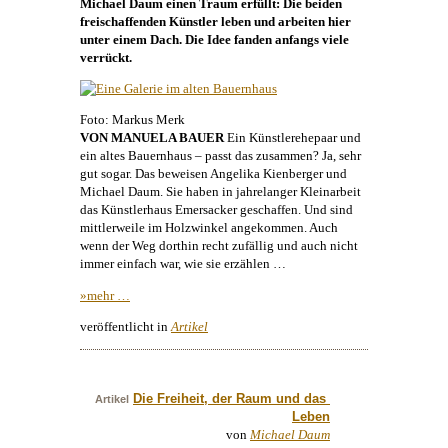
Michael Daum
einen Traum erfüllt: Die beiden
freischaffenden Künstler leben und arbeiten hier
unter einem Dach. Die Idee fanden anfangs viele
verrückt.
Foto: Markus Merk
VON MANUELA BAUER
Ein Künstlerehepaar und
ein altes Bauernhaus – passt das zusammen? Ja, sehr
gut sogar. Das beweisen
Angelika Kienberger
und
Michael Daum
. Sie haben in jahrelanger Kleinarbeit
das
Künstlerhaus
Emersacker geschaffen. Und sind
mittlerweile im Holzwinkel angekommen. Auch
wenn der Weg dorthin recht zufällig und auch nicht
immer einfach war, wie sie erzählen …
»mehr …
veröffentlicht in
Artikel
Die Freiheit, der Raum und das 
Artikel
Leben
von
Michael Daum