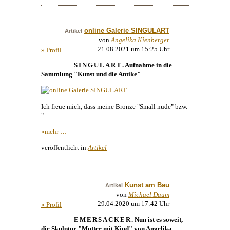
online Galerie SINGULART
Artikel
von
Angelika Kienberger
21.08.2021 um 15:25 Uhr
» Profil
SINGULART
. Aufnahme in die
Sammlung "Kunst und die Antike"
Ich freue mich, dass meine Bronze "Small nude" bzw.
" …
»mehr …
veröffentlicht in
Artikel
Kunst am Bau
Artikel
von
Michael Daum
29.04.2020 um 17:42 Uhr
» Profil
EMERSACKER
. Nun ist es soweit,
die
Skulptur
"Mutter mit Kind" von
Angelika