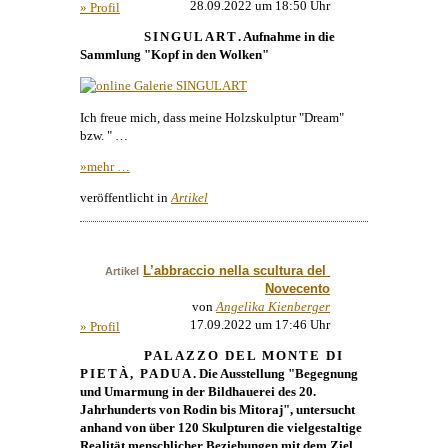
28.09.2022 um 18:50 Uhr
» Profil
SINGULART
. Aufnahme in die
Sammlung "Kopf in den Wolken"
Ich freue mich, dass meine Holzskulptur "Dream"
bzw. " …
»mehr …
veröffentlicht in
Artikel
L’abbraccio nella scultura del 
Artikel
Novecento
von
Angelika Kienberger
17.09.2022 um 17:46 Uhr
» Profil
PALAZZO DEL MONTE DI
PIETÀ, PADUA
. Die Ausstellung "Begegnung
und Umarmung in der Bildhauerei des 20.
Jahrhunderts von Rodin bis Mitoraj", untersucht
anhand von über 120 Skulpturen die vielgestaltige
Realität menschlicher Beziehungen mit dem Ziel,