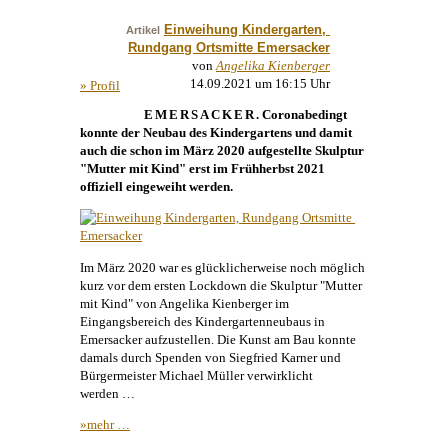
Einweihung Kindergarten, 
Artikel
Rundgang Ortsmitte Emersacker
von
Angelika Kienberger
14.09.2021 um 16:15 Uhr
» Profil
EMERSACKER
. Coronabedingt
konnte der Neubau des Kindergartens und damit
auch die schon im März 2020 aufgestellte
Skulptur
"Mutter mit Kind" erst im Frühherbst 2021
offiziell eingeweiht werden.
Im März 2020 war es glücklicherweise noch möglich
kurz vor dem ersten Lockdown die
Skulptur
"Mutter
mit Kind" von
Angelika Kienberger
im
Eingangsbereich des Kindergartenneubaus in
Emersacker aufzustellen. Die
Kunst
am Bau konnte
damals durch Spenden von Siegfried Karner und
Bürgermeister Michael Müller verwirklicht
werden …
»mehr …