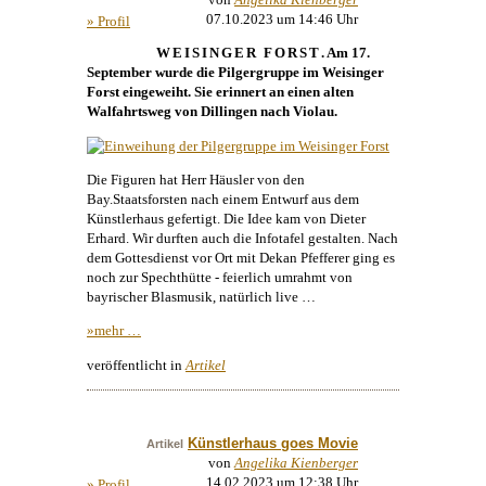
07.10.2023 um 14:46 Uhr
» Profil
WEISINGER FORST
. Am 17.
September wurde die Pilgergruppe im Weisinger
Forst eingeweiht. Sie erinnert an einen alten
Walfahrtsweg von Dillingen nach Violau.
Die Figuren hat Herr Häusler von den
Bay.Staatsforsten nach einem Entwurf aus dem
Künstlerhaus
gefertigt. Die Idee kam von Dieter
Erhard. Wir durften auch die Infotafel gestalten. Nach
dem Gottesdienst vor Ort mit Dekan Pfefferer ging es
noch zur Spechthütte - feierlich umrahmt von
bayrischer Blasmusik, natürlich live …
»mehr …
veröffentlicht in
Artikel
Künstlerhaus goes Movie
Artikel
von
Angelika Kienberger
14.02.2023 um 12:38 Uhr
» Profil