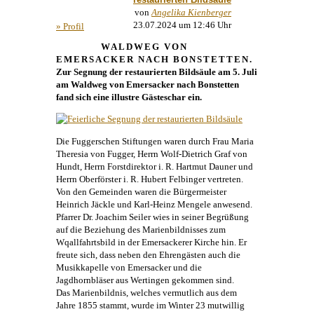
von
Angelika Kienberger
23.07.2024 um 12:46 Uhr
» Profil
WALDWEG VON
EMERSACKER NACH BONSTETTEN
.
Zur Segnung der restaurierten Bildsäule am 5. Juli
am Waldweg von Emersacker nach Bonstetten
fand sich eine illustre Gästeschar ein.
Die Fuggerschen Stiftungen waren durch Frau Maria
Theresia von Fugger, Herrn Wolf-Dietrich Graf von
Hundt, Herrn Forstdirektor i. R. Hartmut Dauner und
Herrn Oberförster i. R. Hubert Felbinger vertreten.
Von den Gemeinden waren die Bürgermeister
Heinrich Jäckle und Karl-Heinz Mengele anwesend.
Pfarrer Dr. Joachim Seiler wies in seiner Begrüßung
auf die Beziehung des Marienbildnisses zum
Wqallfahrtsbild in der Emersackerer Kirche hin. Er
freute sich, dass neben den Ehrengästen auch die
Musikkapelle von Emersacker und die
Jagdhornbläser aus Wertingen gekommen sind.
Das Marienbildnis, welches vermutlich aus dem
Jahre 1855 stammt, wurde im Winter 23 mutwillig