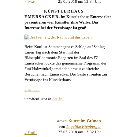
25.05.2018 um 13:34 Uhr
» Profil
KÜNSTLERHAUS
EMERSACKER
. Im
Künstlerhaus
Emersacker
präsentieren vier Künstler ihre Werke. Das
Interesse bei der Vernissage ist groß
Beim Koultur-Sommer geht es Schlag auf Schlag.
Einen Tag nach dem Start mit der
Bläserphilharmonie Ehgatten im Saal des FC
Emersacker lockte das gemeinsame Programm der
fünf Holzwinkelgemeinden erneut zahlreiche
Besucher nach Emersacker. Die Gäste strömten zur
Vernissage ins
Künstlerhaus
…
»mehr …
veröffentlicht in
Artikel
Kunst im Grünen
Artikel
von
Angelika Kienberger
25.05.2018 um 13:32 Uhr
» Profil