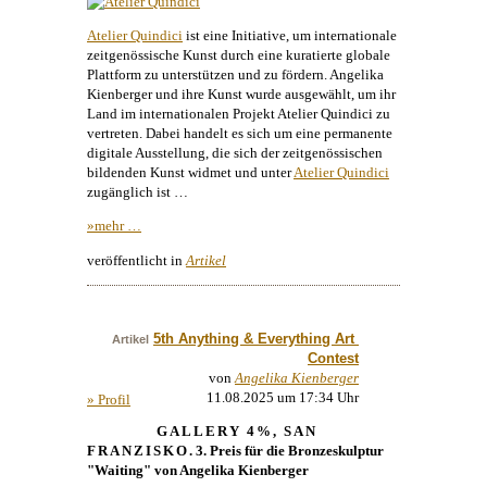
Atelier Quindici
ist eine Initiative, um internationale
zeitgenössische
Kunst
durch eine kuratierte globale
Plattform zu unterstützen und zu fördern.
Angelika
Kienberger
und ihre
Kunst
wurde ausgewählt, um ihr
Land im internationalen Projekt Atelier Quindici zu
vertreten. Dabei handelt es sich um eine permanente
digitale Ausstellung, die sich der zeitgenössischen
bildenden
Kunst
widmet und unter
Atelier Quindici
zugänglich ist …
»mehr …
veröffentlicht in
Artikel
5th Anything & Everything Art 
Artikel
Contest
von
Angelika Kienberger
11.08.2025 um 17:34 Uhr
» Profil
GALLERY 4%, SAN
FRANZISKO
. 3. Preis für die Bronzeskulptur
"Waiting" von Angelika Kienberger