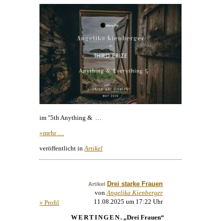
im "5th Anything & …
»mehr …
veröffentlicht in
Artikel
Drei starke Frauen
Artikel
von
Angelika Kienberger
11.08.2025 um 17:22 Uhr
» Profil
WERTINGEN
. „Drei Frauen“