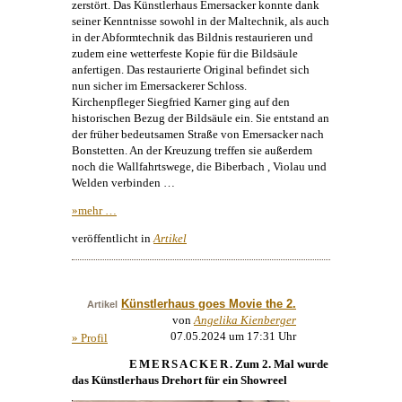
zerstört. Das
Künstlerhaus
Emersacker konnte dank
seiner Kenntnisse sowohl in der Maltechnik, als auch
in der Abformtechnik das Bildnis restaurieren und
zudem eine wetterfeste Kopie für die Bildsäule
anfertigen. Das restaurierte Original befindet sich
nun sicher im Emersackerer Schloss.
Kirchenpfleger Siegfried Karner ging auf den
historischen Bezug der Bildsäule ein. Sie entstand an
der früher bedeutsamen Straße von Emersacker nach
Bonstetten. An der Kreuzung treffen sie außerdem
noch die Wallfahrtswege, die Biberbach , Violau und
Welden verbinden …
»mehr …
veröffentlicht in
Artikel
Künstlerhaus goes Movie the 2.
Artikel
von
Angelika Kienberger
07.05.2024 um 17:31 Uhr
» Profil
EMERSACKER
. Zum 2. Mal wurde
das
Künstlerhaus
Drehort für ein Showreel