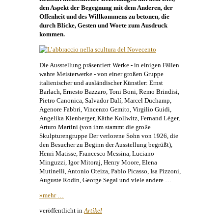
den Aspekt der Begegnung mit dem Anderen, der
Offenheit und des Willkommens zu betonen, die
durch Blicke, Gesten und Worte zum Ausdruck
kommen.
Die Ausstellung präsentiert Werke - in einigen Fällen
wahre Meisterwerke - von einer großen Gruppe
italienischer und ausländischer Künstler: Ernst
Barlach, Ernesto Bazzaro, Toni Boni, Remo Brindisi,
Pietro Canonica, Salvador Dalí, Marcel Duchamp,
Agenore Fabbri, Vincenzo Gemito, Virgilio Guidi,
Angelika Kienberger
, Käthe Kollwitz, Fernand Léger,
Arturo Martini (von ihm stammt die große
Skulpturengruppe Der verlorene Sohn von 1926, die
den Besucher zu Beginn der Ausstellung begrüßt),
Henri Matisse, Francesco Messina, Luciano
Minguzzi, Igor Mitoraj, Henry Moore, Elena
Mutinelli, Antonio Oteiza, Pablo Picasso, Isa Pizzoni,
Auguste Rodin, George Segal und viele andere …
»mehr …
veröffentlicht in
Artikel