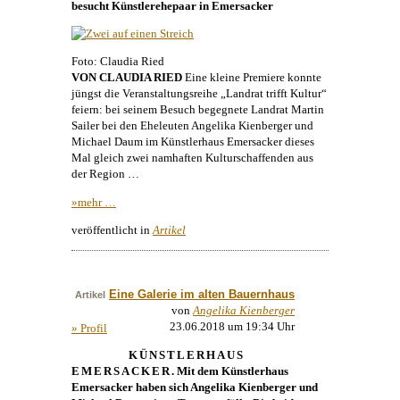
besucht Künstlerehepaar in Emersacker
Foto: Claudia Ried
VON CLAUDIA RIED
Eine kleine Premiere konnte
jüngst die Veranstaltungsreihe „Landrat trifft Kultur“
feiern: bei seinem Besuch begegnete Landrat Martin
Sailer bei den Eheleuten
Angelika Kienberger
und
Michael Daum
im
Künstlerhaus
Emersacker dieses
Mal gleich zwei namhaften Kulturschaffenden aus
der Region …
»mehr …
veröffentlicht in
Artikel
Eine Galerie im alten Bauernhaus
Artikel
von
Angelika Kienberger
23.06.2018 um 19:34 Uhr
» Profil
KÜNSTLERHAUS
EMERSACKER
. Mit dem
Künstlerhaus
Emersacker haben sich
Angelika Kienberger
und