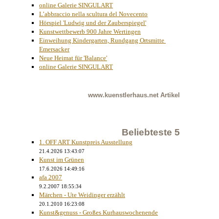
online Galerie SINGULART
L’abbraccio nella scultura del Novecento
Hörspiel 'Ludwig und der Zauberspiegel'
Kunstwettbewerb 900 Jahre Wertingen
Einweihung Kindergarten, Rundgang Ortsmitte 
Emersacker
Neue Heimat für 'Balance'
online Galerie SINGULART
www.kuenstlerhaus.net
Artikel
Beliebteste 5
1. OFF ART Kunstpreis Ausstellung
21.4.2026 13:43:07
Kunst im Grünen
17.6.2026 14:49:16
afa 2007
9.2.2007 18:55:34
Märchen - Ute Weidinger erzählt
20.1.2010 16:23:08
Kunst&genuss - Großes Kurhauswochenende