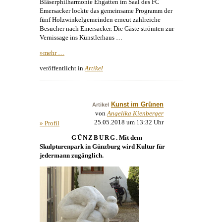
Bläserphilharmonie Ehgatten im Saal des FC
Emersacker lockte das gemeinsame Programm der
fünf Holzwinkelgemeinden erneut zahlreiche
Besucher nach Emersacker. Die Gäste strömten zur
Vernissage ins
Künstlerhaus
…
»mehr …
veröffentlicht in
Artikel
Kunst im Grünen
Artikel
von
Angelika Kienberger
25.05.2018 um 13:32 Uhr
» Profil
GÜNZBURG
. Mit dem
Skulpturenpark in Günzburg wird Kultur für
jedermann zugänglich.