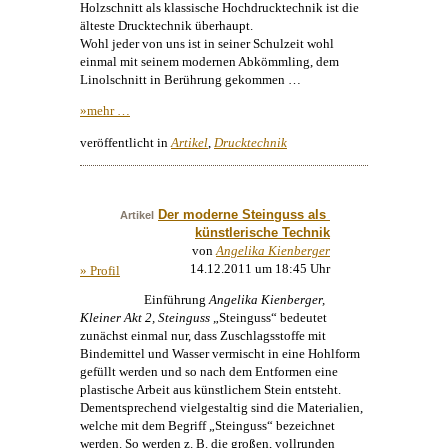
Holzschnitt als klassische Hochdrucktechnik ist die
älteste Drucktechnik überhaupt.
Wohl jeder von uns ist in seiner Schulzeit wohl
einmal mit seinem modernen Abkömmling, dem
Linolschnitt in Berührung gekommen …
»mehr …
veröffentlicht in
Artikel
,
Drucktechnik
Der moderne Steinguss als 
Artikel
künstlerische Technik
von
Angelika Kienberger
14.12.2011 um 18:45 Uhr
» Profil
Einführung
Angelika Kienberger
,
Kleiner Akt 2, Steinguss
„Steinguss“ bedeutet
zunächst einmal nur, dass Zuschlagsstoffe mit
Bindemittel und Wasser vermischt in eine Hohlform
gefüllt werden und so nach dem Entformen eine
plastische Arbeit aus künstlichem Stein entsteht.
Dementsprechend vielgestaltig sind die Materialien,
welche mit dem Begriff „Steinguss“ bezeichnet
werden. So werden z. B. die großen, vollrunden