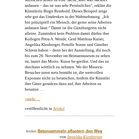
anfassen – das ist was sehr Persönliches“, erklärt die
Künstlerin Birgit Rembold. Dieses Beispiel zeige
sehr gut das Umdenken in der Wahrnehmung. „Ich
bin prinzipiell ein Mensch, der gerne seine Arbeiten
anfassen lässt.“ Damit ist die Günzburgerin nicht
alleine. Zumindest kein Problem damit dürfen ihre
Kollegen Petra A. Wende, Gerd Matthias Kaiser,
Angelika Klenberger, Pernille Sonne und Günther
Schrem haben – denn bei der Ausstellung, die noch
bis zum 26. November im Heimatmuseum zu sehen
ist, lautet das Motto:
Kunst
be-greifen. Und das ist
durchaus wörtlich zu nehmen. Wo der Museen-
Besucher sonst stets bemüht ist, die wertvollen
Exponate nicht zu betatschen, fordern die Künstler
ihre Gäste geradezu dazu auf, ihre Arbeiten zu
betasten …
»mehr …
veröffentlicht in
Artikel
Betonsemmeln pflastern den Weg
Artikel
von
Angelika Kienberger