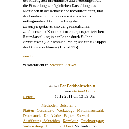
der wichtigsten Erkenntnisse und Neuerungen, die
die Einstellung zur figürlichen Darstellung des
Menschen in der Renaissance revolutionierten, und
das Fundament des modernen Aktzeichnens
mitbegründen: Die Entdeckung der
Linearperspektive
, also der geometrischen,
zeichnerischen Konstruktion einer perspektivischen
Raumdarstellung in der Ebene durch
Filippo
Brunelleschi
(Goldschmied, Maler, Architekt (Kuppel
des Doms von Florenz) 1376-1446) …
»mehr …
veröffentlicht in
Zeichnen
,
Artikel
Der Farbholzschnitt
Artikel
von
Michael Daum
18.12.2011 um 13:59 Uhr
» Profil
Methoden:
Beispiel: 3

Platten
-
Geschichte
-
Werkzeuge
-
Materialauswahl:
Druckstock
-
Druckfarbe
-
Papier
-
Entwurf
-
Ausführung:
Schneiden
-
Korrektur
-
Druckvorgang:
Vorbereitung
-
Einfärben
-
Druck
Methoden
Der