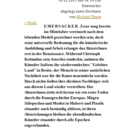
18.12.2011 um 14:16 Uhr
Emersacker
abgelegt unter Zeichnen
von
Michael Daum
» Profil
EMERSACKER
. Zwar mag bereits
im Mittelalter vereinzelt nach dem
lebenden Modell gezeichnet worden sein, doch
seine universelle Bedeutung für die künstlerische
Ausbildung und Arbeit erlangte das Aktzeichnen
erst in der Renaissance. Während Christoph
Kolumbus sein
Amerika
entdeckte, nahmen die
Künstler Italiens ihr wiederentdecktes "Gelobtes
Land" in Besitz: der Mensch in seiner natürlichen
Nacktheit war für die
Kunst
neuentdeckt worden.
Durch nichts ließen ihre direkten Nachfolger sich
aus diesem Land wieder vertreiben: Das
Aktzeichnen zieht sich fortan wie ein roter Faden
durch die Kunstgeschichte Europas. Mögen
Stilepochen und Moden in
Malerei
und Plastik
einander auch beständig ablösen, in ihren
Aktzeichnungen bleiben die abendländischen
Künstler einander durch alle Epochen
engverbunden.