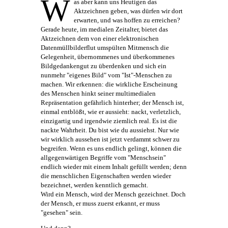
W
as aber kann uns Heutigen das
Aktzeichnen geben, was dürfen wir dort
erwarten, und was hoffen zu erreichen?
Gerade heute, im medialen Zeitalter, bietet das
Aktzeichnen dem von einer elektronischen
Datenmüllbilderflut umspülten Mitmensch die
Gelegenheit, übernommenes und überkommenes
Bildgedankengut zu überdenken und sich ein
nunmehr "eigenes Bild" vom "Ist"-Menschen zu
machen. Wir erkennen: die wirkliche Erscheinung
des Menschen hinkt seiner multimedialen
Repräsentation gefährlich hinterher; der Mensch ist,
einmal entblößt, wie er aussieht: nackt, verletzlich,
einzigartig und irgendwie ziemlich real. Es ist die
nackte Wahrheit. Du bist wie du aussiehst. Nur wie
wir wirklich aussehen ist jetzt verdammt schwer zu
begreifen. Wenn es uns endlich gelingt, können die
allgegenwärtigen Begriffe vom "Menschsein"
endlich wieder mit einem Inhalt gefüllt werden; denn
die menschlichen Eigenschaften werden wieder
bezeichnet, werden kenntlich gemacht.
Wird ein Mensch, wird der Mensch gezeichnet. Doch
der Mensch, er muss zuerst erkannt, er muss
"gesehen" sein.