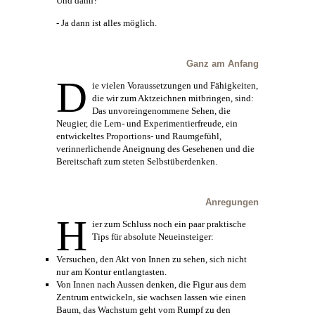
Und dann?
- Ja dann ist alles möglich.
Ganz am Anfang
D
ie vielen Voraussetzungen und Fähigkeiten,
die wir zum Aktzeichnen mitbringen, sind:
Das unvoreingenommene Sehen, die
Neugier, die Lern- und Experimentierfreude, ein
entwickeltes Proportions- und Raumgefühl,
verinnerlichende Aneignung des Gesehenen und die
Bereitschaft zum steten Selbstüberdenken.
Anregungen
H
ier zum Schluss noch ein paar praktische
Tips für absolute Neueinsteiger:
Versuchen, den Akt von Innen zu sehen, sich nicht
nur am Kontur entlangtasten.
Von Innen nach Aussen denken, die Figur aus dem
Zentrum entwickeln, sie wachsen lassen wie einen
Baum, das Wachstum geht vom Rumpf zu den