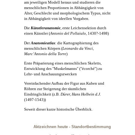
am jeweiligen Modell heraus und studieren die
menschlichen Proportionen in Abhängigkeit von
Alter, Geschlecht und morphologischem Typus, nicht
in Abhängigkeit von ideellen Vorgaben.
Die
Künstleranatomie
, erste Leichensektion durch
einen Künstler (
Antonio del Pollaiulo
, 1430?-1498)
Der
Anatomieatlas
: die Kartographierung des
menschlichen Körpers (
Leonardo da Vinci,
Marc’Antonio della Torre
)
Erste Präparierung eines menschlichen Skeletts,
Entwicklung des "Muskelmanns" ("écorché") zu
Lehr- und Anschauungszwecken
Vereinfachender Aufbau der Figur aus Kuben und
Röhren zur Steigerung der räumlichen
Eindringlichkeit (z.B.
Dürer, Hans Holbein d.J.
(1497-1543))
Soweit dieser kurze historische Überblick.
Aktzeichnen heute - Standortbestimmung