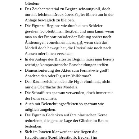
Gliedern.
Das Zeichenmaterial zu Beginn schwungvoll, doch
nur mit leichtem Druck übers Papier führen um in der
Anlage beweglich zu bleiben.
Die Figur zu Beginn: wie durch einen Schleier
gesehen. So bleibt man flexibel, und man kann, wenn
man an der Proportion oder der Haltung später noch
Änderungen vornehmen muss,
z.B.
wenn sich das
Modell doch bewegt hat, die Umrisslinie noch nach
Aussen oder Innen versetzen.
In der Anlage des Blattes zu Beginn muss man bereits
wichtige kompositorische Entscheidungen treffen.
Dimensionierung des Aktes zum Format-wie groß?
Anschneiden oder Figur im Vollformat?
Den Raum zeichnen, den die Figur einnimmt, nicht
nur die Oberfläche des Modells.
Die Schraffuren sparsam verwenden; doch immer mit
der Form zeichnen.
Auch mit Beleuchtungseffekten so sparsam wie
möglich umgehen.
Die Figur in Gedanken auf ihre plastischen Kerne
reduzieren, die genaue Lage der Glieder im Raum
bedenken.
Sich im Inneren klar werden: wie liegen die
Hauptformen (Kopf, Brustkorb, Becken) im