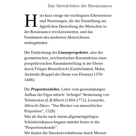
Das Vermächtnis der Renaissance
H
ier kurz einige der wichtigsten Erkenntnisse
und Neuerungen, die die Einstellung zur
figürlichen Darstellung des Menschen in
der Renaissance revolutionierten, und das
Fundament des modernen Aktzeichnens
mitbegründen:
Die Entdeckung der
Linearperspektive
, also der
geometrischen, zeichnerischen Konstruktion einer
perspektivischen Raumdarstellung in der Ebene
durch
Filippo Brunelleschi
(Goldschmied, Maler,
Architekt (Kuppel des Doms von Florenz) 1376-
1446).
Die
Proportionslehre
, Lehre vom gesetzmässigen
Aufbau der Figur mittels "richtiger" Bemessung von
Teilstrecken (
L.B.Alberti
(1404-1772),
Leonardo,
Albrecht Dürer
, "Vier Bücher von menschlicher
Proportion", 1528)
Was als Suche nach einem allgemeingültigen
Schönheitskanon begann mündet heute in die
"Proportionskunde":
Wir finden die Streckenverhältnisse durch Messen