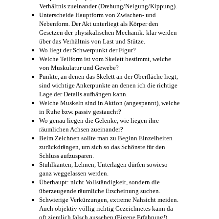
Verhältnis zueinander (Drehung/Neigung/Kippung).
Unterscheide Hauptform von Zwischen- und
Nebenform. Der Akt unterliegt als Körper den
Gesetzen der physikalischen Mechanik: klar werden
über das Verhältnis von Last und Stütze.
Wo liegt der Schwerpunkt der Figur?
Welche Teilform ist vom Skelett bestimmt, welche
von Muskulatur und Gewebe?
Punkte, an denen das Skelett an der Oberfläche liegt,
sind wichtige Ankerpunkte an denen ich die richtige
Lage der Details aufhängen kann.
Welche Muskeln sind in Aktion (angespannt), welche
in Ruhe bzw. passiv gestaucht?
Wo genau liegen die Gelenke, wie liegen ihre
räumlichen Achsen zueinander?
Beim Zeichnen sollte man zu Beginn Einzelheiten
zurückdrängen, um sich so das Schönste für den
Schluss aufzusparen.
Stuhlkanten, Lehnen, Unterlagen dürfen sowieso
ganz weggelassen werden.
Überhaupt: nicht Vollständigkeit, sondern die
überzeugende räumliche Erscheinung suchen.
Schwierige Verkürzungen, extreme Nahsicht meiden.
Auch objektiv völlig richtig Gezeichnetes kann da
oft ziemlich falsch aussehen (Eigene Erfahrung!).