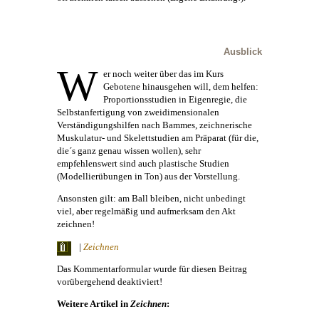
Ausblick
W
er noch weiter über das im Kurs
Gebotene hinausgehen will, dem helfen:
Proportionsstudien in Eigenregie, die
Selbstanfertigung von zweidimensionalen
Verständigungshilfen nach Bammes, zeichnerische
Muskulatur- und Skelettstudien am Präparat (für die,
die´s ganz genau wissen wollen), sehr
empfehlenswert sind auch plastische Studien
(Modellierübungen in Ton) aus der Vorstellung.
Ansonsten gilt: am Ball bleiben, nicht unbedingt
viel, aber regelmäßig und aufmerksam den Akt
zeichnen!
|
Zeichnen
Das Kommentarformular wurde für diesen Beitrag
vorübergehend deaktiviert!
Weitere Artikel in
Zeichnen
: